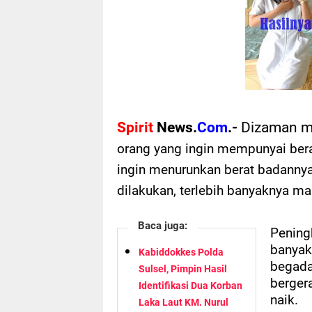
Spirit
News.
Com
.-
Dizaman mo
orang yang ingin mempunyai bera
ingin menurunkan berat badannya
dilakukan, terlebih banyaknya m
Baca juga:
Pening
banyak
Kabiddokkes Polda
begad
Sulsel, Pimpin Hasil
berger
Identifikasi Dua Korban
naik.
Laka Laut KM. Nurul