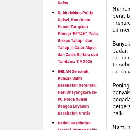
Salsa
Namun 
Kabiddokkes Polda
berat b
Sulsel, Komitmen
menuru
Penuh Tarapkan
air me
Prinsip "BETAH", Pada
Rikkes Tahap I dan
Banya
Tahap II, Catar Akpol
badan 
dan Casis Bintara dan
menur
Tamtama T.A 2026
terseb
makana
INILAH Semarak,
Puncak Bakti
Pening
Kesehatan Serentak
banyak
Hari Bhayangkara ke-
begad
80, Polda Sulsel
berger
Dengan Layanan
naik.
Kesehatan Gratis
Peduli Kesehatan
Namun 