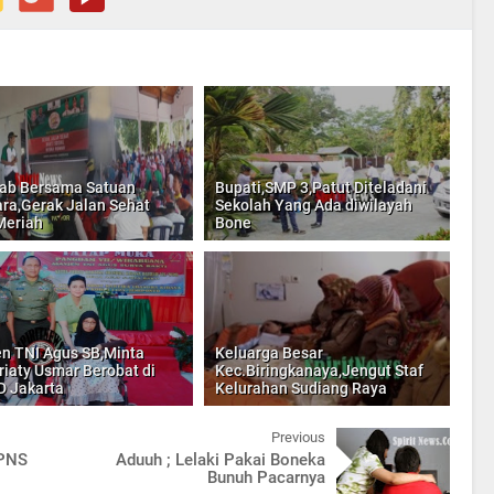
ab Bersama Satuan
Bupati,SMP 3,Patut Diteladani
ra,Gerak Jalan Sehat
Sekolah Yang Ada diwilayah
Meriah
Bone
n TNI Agus SB,Minta
Keluarga Besar
riaty Usmar Berobat di
Kec.Biringkanaya,Jengut Staf
 Jakarta
Kelurahan Sudiang Raya
Previous
 PNS
Aduuh ; Lelaki Pakai Boneka
Bunuh Pacarnya