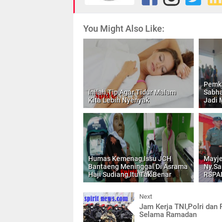
You Might Also Like:
Pemk
Inilah,Tip Agar Tidur Malam
Sabha
Kita Lebih Nyenyak
Jadi 
Humas Kemenag,Issu JCH
Mayje
Bantaeng Meninggal Di Asrama
Ny.Sa
Haji Sudiang,Itu Tak Benar
RSPAD
Next
Jam Kerja TNI,Polri dan
Selama Ramadan