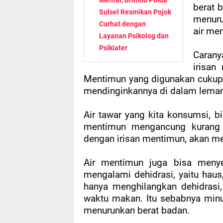
Mental, Brimob Polda
berat b
Sulsel Resmikan Pojok
menuru
Curhat dengan
air me
Layanan Psikolog dan
Psikiater
Caran
irisan
Mentimun yang digunakan cukup sa
mendinginkannya di dalam lemari
Air tawar yang kita konsumsi, 
mentimun mengancung kurang l
dengan irisan mentimun, akan m
Air mentimun juga bisa meny
mengalami dehidrasi, yaitu haus
hanya menghilangkan dehidrasi
waktu makan. Itu sebabnya min
menurunkan berat badan.