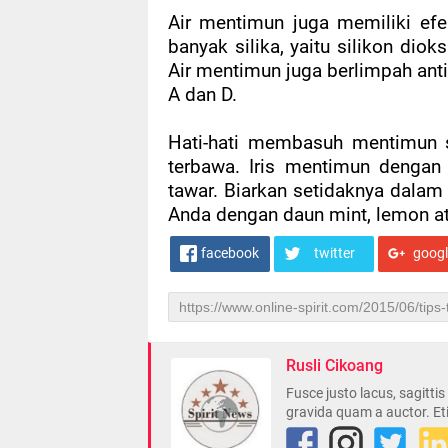
Air mentimun juga memiliki ef
banyak silika, yaitu silikon dio
Air mentimun juga berlimpah ant
A dan D.
Hati-hati membasuh mentimun se
terbawa. Iris mentimun dengan 
tawar. Biarkan setidaknya dala
Anda dengan daun mint, lemon at
facebook
twitter
goog
Rusli Cikoang
Fusce justo lacus, sagitti
gravida quam a auctor. Et