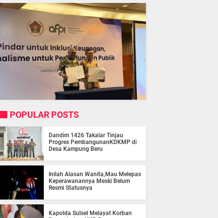
POPULAR POSTS
Dandim 1426 Takalar Tinjau
Progres PembangunanKDKMP di
Desa Kampung Beru
Inilah Alasan Wanita,Mau Melepas
Keperawanannya Meski Belum
Resmi Statusnya
Kapolda Sulsel Melayat Korban