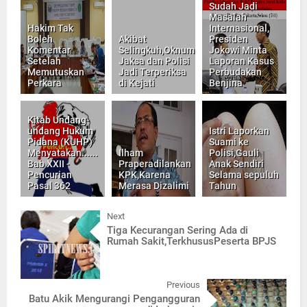
Sudah Jadi
Masalah
Hakim Tak
Internasional,
Boleh
Akibat
Presiden
Komentar
Selingkuh,Oknum
Jokowi Minta
Setelah
Jaksa dan Polisi
Laporan Kasus
Memutuskan
Jadi Terperiksa
Perbudakan
Perkara
di Kejati
Benjina
Kitab Undang-
undang Hukum
Istri Laporkan
Pidana (KUHP)
Suami ke
Menyatakan......
Ilham
Polisi,Gauli
Bab XXII -
Praperadilankan
Anak Sendiri
Pencurian
KPK,Karena
Selama sepuluh
Pasal 362
Merasa Dizalimi
Tahun
Next
Tiga Kecurangan Sering Ada di
Rumah Sakit,TerkhususPeserta BPJS
Previous
Batu Akik Mengurangi Pengangguran