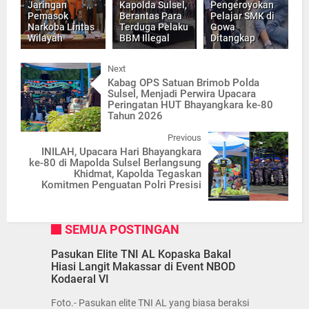
Jaringan
Kapolda Sulsel,
Pengeroyokan
Pemasok
Berantas Para
Pelajar SMK di
Narkoba Lintas
Terduga Pelaku
Gowa
Wilayah
BBM Illegal
Ditangkap
Next
Kabag OPS Satuan Brimob Polda
Sulsel, Menjadi Perwira Upacara
Peringatan HUT Bhayangkara ke-80
Tahun 2026
Previous
INILAH, Upacara Hari Bhayangkara
ke-80 di Mapolda Sulsel Berlangsung
Khidmat, Kapolda Tegaskan
Komitmen Penguatan Polri Presisi
SEMUA POSTINGAN
Pasukan Elite TNI AL Kopaska Bakal
Hiasi Langit Makassar di Event NBOD
Kodaeral VI
Foto.- Pasukan elite TNI AL yang biasa beraksi