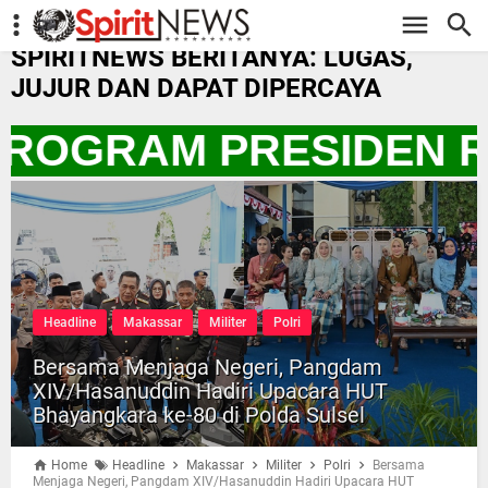
-->
SPIRITNEWS BERITANYA: LUGAS,
JUJUR DAN DAPAT DIPERCAYA
 PROGRAM PRESIDEN 
Headline
Makassar
Militer
Polri
Bersama Menjaga Negeri, Pangdam
XIV/Hasanuddin Hadiri Upacara HUT
Bhayangkara ke-80 di Polda Sulsel
Home
Headline
Makassar
Militer
Polri
Bersama
Menjaga Negeri, Pangdam XIV/Hasanuddin Hadiri Upacara HUT