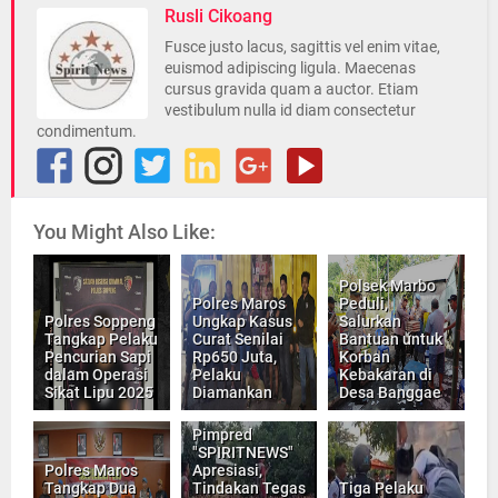
Rusli Cikoang
Fusce justo lacus, sagittis vel enim vitae,
euismod adipiscing ligula. Maecenas
cursus gravida quam a auctor. Etiam
vestibulum nulla id diam consectetur
condimentum.
You Might Also Like:
Polsek Marbo
Polres Maros
Peduli,
Polres Soppeng
Ungkap Kasus
Salurkan
Tangkap Pelaku
Curat Senilai
Bantuan untuk
Pencurian Sapi
Rp650 Juta,
Korban
dalam Operasi
Pelaku
Kebakaran di
Sikat Lipu 2025
Diamankan
Desa Banggae
Pimpred
"SPIRITNEWS"
Polres Maros
Apresiasi,
Tangkap Dua
Tindakan Tegas
Tiga Pelaku