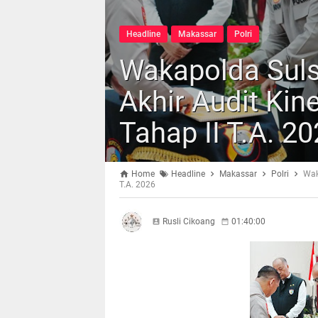
Headline
Makassar
Polri
Wakapolda Sulse
Akhir Audit Kin
Tahap II T.A. 2
Home
Headline
Makassar
Polri
Wak
T.A. 2026
Rusli Cikoang
01:40:00