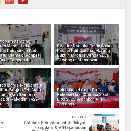
Propam Dampingi
res Maros Hadiri
Direktur Narkoba Polda Sulsel,
tan Pendidikan Kader
Pimpin Pemusnahan Barang
atul Ulama di Ponpes
Bukti Narkotika Dengan Dua
Yakin Tompobulu
Tersangka Diamankan
res Maros, Menyambut
iran Brigjen TNI Andre
Polda Sulsel Gelar Press
 Rumbayan (Danrem
Release Hasil Operasi Sikat
p), di Makodim 1422
Lipu 2025, Amankan 411
s
Tersangka
Previous
in
Satukan Kekuatan untuk Rakyat,
TP
Pangdam XIV/Hasanuddin