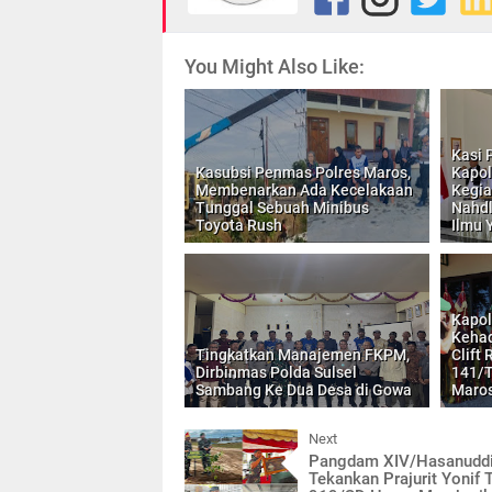
You Might Also Like:
Kasi 
Kasubsi Penmas Polres Maros,
Kapol
Membenarkan Ada Kecelakaan
Kegia
Tunggal Sebuah Minibus
Nahdl
Toyota Rush
Ilmu 
Kapol
Kehad
Tingkatkan Manajemen FKPM,
Clift
Dirbinmas Polda Sulsel
141/T
Sambang Ke Dua Desa di Gowa
Maro
Next
Pangdam XIV/Hasanudd
Tekankan Prajurit Yonif 