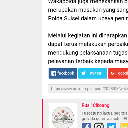
Wakapolda juga menekankan ba
merupakan masukan yang sangat 
Polda Sulsel dalam upaya penin
Melalui kegiatan ini diharapkan
dapat terus melakukan perbaika
mendukung pelaksanaan tugas 
pelayanan terbaik kepada mas
facebook
twitter
goog
Rusli Cikoang
Fusce justo lacus, sagitti
gravida quam a auctor. Et