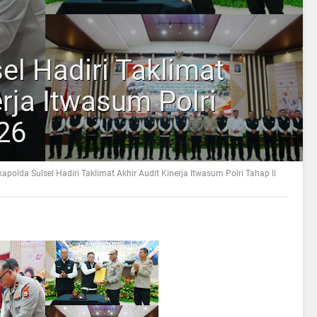
l Hadiri Taklimat
erja Itwasum Polri
026
apolda Sulsel Hadiri Taklimat Akhir Audit Kinerja Itwasum Polri Tahap II