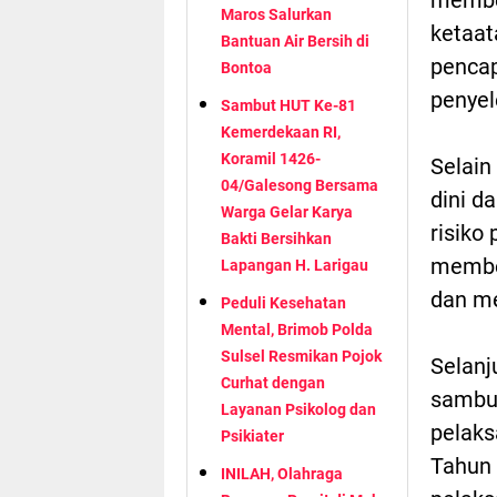
Maros Salurkan
ketaat
Bantuan Air Bersih di
pencap
Bontoa
penyel
Sambut HUT Ke-81
Kemerdekaan RI,
Koramil 1426-
Selain
04/Galesong Bersama
dini d
Warga Gelar Karya
risiko
Bakti Bersihkan
membe
Lapangan H. Larigau
dan me
Peduli Kesehatan
Mental, Brimob Polda
Sulsel Resmikan Pojok
Selanj
Curhat dengan
sambu
Layanan Psikolog dan
pelaks
Psikiater
Tahun 
INILAH, Olahraga