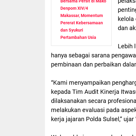
pelaks
Bersama Persit di Mako
Denpom XIV/4
pentin
Makassar, Momentum
kelola 
Pererat Kebersamaan
dan ak
dan Syukuri
Pertambahan Usia
Lebih 
hanya sebagai sarana pengawa
pembinaan dan perbaikan dalam
“Kami menyampaikan penghargaa
kepada Tim Audit Kinerja Itwas
dilaksanakan secara profesiona
melakukan evaluasi pada aspek
kerja jajaran Polda Sulsel,” uja