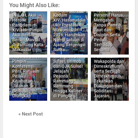
Raya Idul Adha
You Might Also Like:
1447-H,
INILAH, Atlet
Kapolda Sulsel
INILAH, Aksi
Kodam
Personil Harus,
Heroik!
XIV/Hasanuddin
Mengabdi
Pangdam
Ukir Prestasi di
Tanpa Pamrih,
XIV/Hsn Pimpin
Wawonii Run
Taat dan
Aksi Bersih-
2026, Harumkan
Disiplin Serta
Bersih Massal
Nama Satuan di
Peduli
di Jantung Kota
Ajang Bergengsi
Terhadap
Kapolda Sulsel
Makassar
Sultra
Sesama
Touring
Pimpin
Kapolda Sulsel
Sinergitas BI
Pelantikan
Pimpin
Sulsel, Brimob
Wakapolda dan
Konferensi
dan OJK Sulsel
Dirreskrimum
Pers, Ratusan
Jelajahi
serta Sertijab
Pelaku
Pesona
Dirreskrimsus,
Kejahatan
Rammang-
Tekankan
Jalanan
Rammang
Dukungan dan
Berhasil
Hingga Kuliner
Soliditas
Diungkap
di Pangke
Jajaran
« Next Post