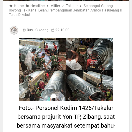
Home
Headline
Militer
Takalar
Semangat Gotong
Royong Tak Kenal Lelah, Pembangunan Jembatan Armco Pasuleang II
Terus Dikebut
Rusli Cikoang
22:10:00
Foto.- Personel Kodim 1426/Takalar
bersama prajurit Yon TP, Zibang, saat
bersama masyarakat setempat bahu-