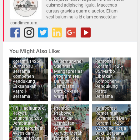
euismod adipiscing ligula. Maecenas
cursus gravida quam a auctor. Etiam
vestibulum nulla id diam consectetur
condimentum.
You Might Also Like:
Kolaborasi
Koramil 1426-
Gubernur Andi
Personel
06/Mapsu
Sudirman,
Koramil 1426-
Bersama
Mengapresiasi
05/Marbo
Komponen
Program TNI
Libatkan
Pendukung
Bangun
Komponen
Laksanakan
Jembatan
Pendukung
Patroli
Untuk Akses
Patroli
Bersama
Warga
Bersama
TNI Hadir untuk
Presiden
Kolaborasi
Rakyat,
Prabowo
Pemerintah
Launching 200
Resmikan
Kecamatan Dan
Jembatan
Jembatan
Koramil 1426-
Garuda Perkuat
Gantung
02/Polsel Kerja
Akses dan
Garuda Merah
Bakti Bersama
Kesejahteraan
Putih di Kota
Bersihkan