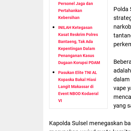
Personel Jaga dan
Polda 
Pertahankan
strate
Kebersihan
narkob
INILAH Ketegasan
tantan
Kasat Reskrim Polres
Bantaeng, Tak Ada
perkem
Kepentingan Dalam
Penanganan Kasus
Bebera
Dugaan Korupsi PDAM
adalah
Pasukan Elite TNI AL
dalam 
Kopaska Bakal Hiasi
Langit Makassar di
vape y
Event NBOD Kodaeral
mencam
VI
yang s
Kapolda Sulsel menegaskan ba