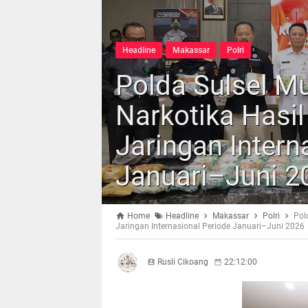
Headline
Makassar
Polri
Polda Sulsel M
Narkotika Hasi
Jaringan Intern
Januari–Juni 2
Home
Headline
Makassar
Polri
Pol
Jaringan Internasional Periode Januari–Juni 2026
Rusli Cikoang
22:12:00