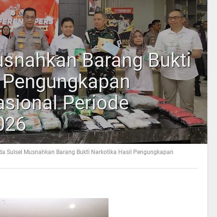
usnahkan Barang Bukti
l Pengungkapan
asional Periode
026
da Sulsel Musnahkan Barang Bukti Narkotika Hasil Pengungkapan