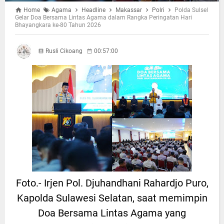
Home
Agama
Headline
Makassar
Polri
Polda Sulsel
Gelar Doa Bersama Lintas Agama dalam Rangka Peringatan Hari
Bhayangkara ke-80 Tahun 2026
Rusli Cikoang
00:57:00
Foto.- Irjen Pol. Djuhandhani Rahardjo Puro,
Kapolda Sulawesi Selatan, saat memimpin
Doa Bersama Lintas Agama yang