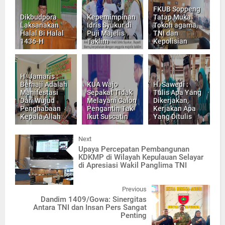
FKUB Soppeng
Dikbudpora
Kepemimpinan
Tatap Muka
Laksanakan
Idris Syukur di
Tokoh agama,
Halal Bi Halal
Puji Majelis
TNI dan
1436-H
Taklim
Kepolisian
H. Jamaris :
Berhaji Adalah
KUA Wajo
H. Sawedi :
Manifestasi
Sepakat Tidak
Tulis Apa Yang
Dari Wujud
Melayani Calon
Dikerjakan,
Penghabaan
Pengantin Tak
Kerjakan Apa
Kepala Allah
Ikut Suscatin
Yang Ditulis
Next
Upaya Percepatan Pembangunan
KDKMP di Wilayah Kepulauan Selayar
di Apresiasi Wakil Panglima TNI
Previous
Dandim 1409/Gowa: Sinergitas
Antara TNI dan Insan Pers Sangat
Penting