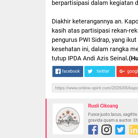
berpartisipasi dalam kegiatan d
Diakhir keterangannya an. Kap
kasih atas partisipasi rekan-r
pengurus PWI Sidrap, yang iku
kesehatan ini, dalam rangka me
tutup IPDA Andi Azis Seinal
.(H
facebook
twitter
goog
Rusli Cikoang
Fusce justo lacus, sagitti
gravida quam a auctor. Et