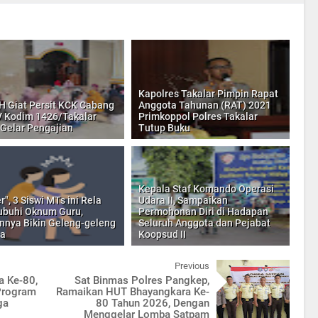
Kapolres Takalar Pimpin Rapat
H Giat Persit KCK Cabang
Anggota Tahunan (RAT) 2021
 Kodim 1426/Takalar
Primkoppol Polres Takalar
 Gelar Pengajian
Tutup Buku
Kepala Staf Komando Operasi
", 3 Siswi MTs ini Rela
Udara II, Sampaikan
ubuhi Oknum Guru,
Permohonan Diri di Hadapan
nnya Bikin Geleng-geleng
Seluruh Anggota dan Pejabat
la
Koopsud II
Previous
a Ke-80,
Sat Binmas Polres Pangkep,
Program
Ramaikan HUT Bhayangkara Ke-
ga
80 Tahun 2026, Dengan
Menggelar Lomba Satpam