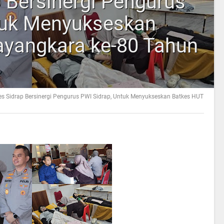
 Bersinergi Pengurus
tuk Menyukseskan
yangkara ke-80 Tahun
es Sidrap Bersinergi Pengurus PWI Sidrap, Untuk Menyukseskan Batkes HUT