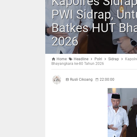
Kapolres Sidrap
PWI Sidrap, Un
Batkes HUT Bha
2026
Home
Headline
Polri
Sidrap
Kapolr
Bhayangkara ke-80 Tahun 2026
Rusli Cikoang
22:00:00