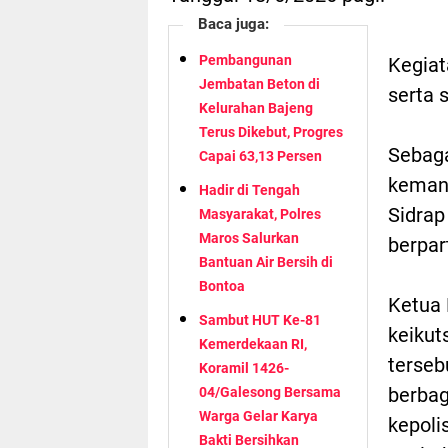
Baca juga:
Pembangunan
Kegiata
Jembatan Beton di
serta 
Kelurahan Bajeng
Terus Dikebut, Progres
Sebaga
Capai 63,13 Persen
kemanu
Hadir di Tengah
Sidrap
Masyarakat, Polres
Maros Salurkan
berpar
Bantuan Air Bersih di
Bontoa
Ketua 
Sambut HUT Ke-81
keikut
Kemerdekaan RI,
terseb
Koramil 1426-
berbag
04/Galesong Bersama
Warga Gelar Karya
kepoli
Bakti Bersihkan