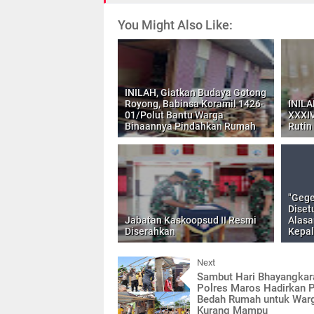
You Might Also Like:
INILAH, Giatkan Budaya Gotong
Royong, Babinsa Koramil 1426-
INILA
01/Polut Bantu Warga
XXXIV
Binaannya Pindahkan Rumah
Rutin
"Geger
Diset
Jabatan Kaskoopsud II Resmi
Alasa
Diserahkan
Kepa
Next
Sambut Hari Bhayangkar
Polres Maros Hadirkan 
Bedah Rumah untuk War
Kurang Mampu