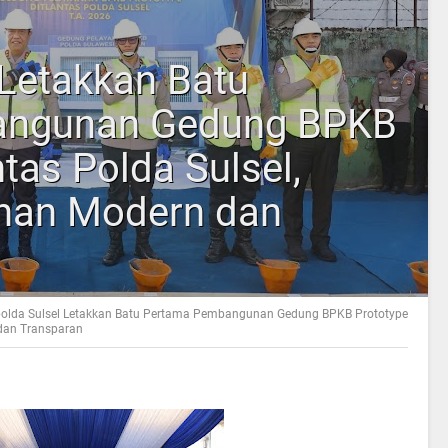
 Letakkan Batu
angunan Gedung BPKB
ntas Polda Sulsel,
nan Modern dan
olda Sulsel Letakkan Batu Pertama Pembangunan Gedung BPKB Prototype
 dan Transparan