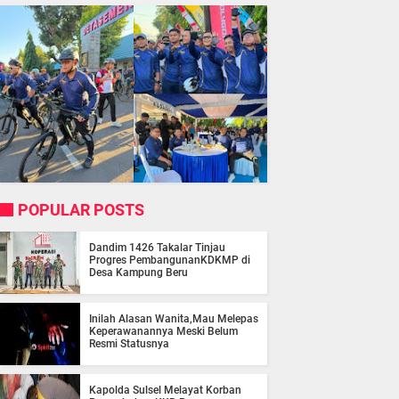
POPULAR POSTS
Dandim 1426 Takalar Tinjau
Progres PembangunanKDKMP di
Desa Kampung Beru
Inilah Alasan Wanita,Mau Melepas
Keperawanannya Meski Belum
Resmi Statusnya
Kapolda Sulsel Melayat Korban