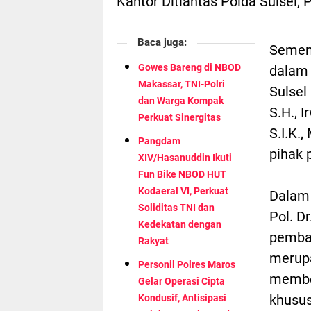
Kantor Ditlantas Polda Sulsel,
Baca juga:
Sement
Gowes Bareng di NBOD
dalam 
Makassar, TNI-Polri
Sulsel 
dan Warga Kompak
S.H., 
Perkuat Sinergitas
S.I.K.
Pangdam
pihak
XIV/Hasanuddin Ikuti
Fun Bike NBOD HUT
Kodaeral VI, Perkuat
Dalam 
Soliditas TNI dan
Pol. D
Kedekatan dengan
pemba
Rakyat
merup
Personil Polres Maros
member
Gelar Operasi Cipta
khusus
Kondusif, Antisipasi