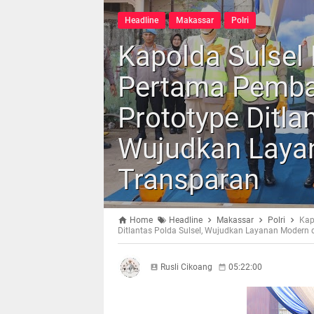
Headline
Makassar
Polri
Kapolda Sulsel
Pertama Pemb
Prototype Ditla
Wujudkan Laya
Transparan
Home
Headline
Makassar
Polri
Kap
Ditlantas Polda Sulsel, Wujudkan Layanan Modern
Rusli Cikoang
05:22:00