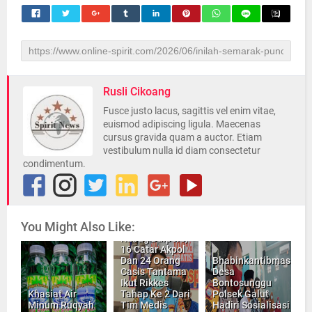
Rusli Cikoang
Fusce justo lacus, sagittis vel enim vitae,
euismod adipiscing ligula. Maecenas
cursus gravida quam a auctor. Etiam
vestibulum nulla id diam consectetur
condimentum.
You Might Also Like:
Kabag Dalpers,
16 Catar Akpol
Dan 24 Orang
Bhabinkantibmas
Casis Tantama
Desa
Ikut Rikkes
Bontosunggu
Khasiat Air
Tahap Ke 2 Dari
Polsek Galut
Minum Ruqyah
Tim Medis
Hadiri Sosialisasi