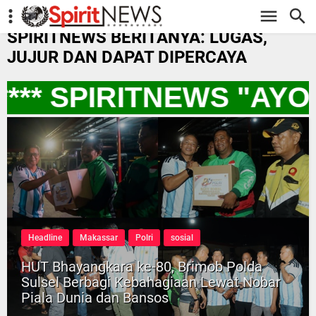
-->
SPIRITNEWS BERITANYA: LUGAS,
JUJUR DAN DAPAT DIPERCAYA
** SPIRITNEWS "AYO
Headline
Makassar
Polri
sosial
HUT Bhayangkara ke-80, Brimob Polda
Sulsel Berbagi Kebahagiaan Lewat Nobar
Piala Dunia dan Bansos