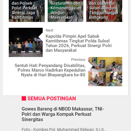
dan Polsek
Silaturahmi dan
dan Gubernur
Polut Perkuat
Kemanunggalan
Sulsel Bangun
Sinergi Jaga
dengan
Tanggul Sungai
Kamtibmas
Masyarakat
Rongkong
Next
Kapolda Pimpin Apel Sabuk
Kamtibmas Tingkat Polda Sulsel
Tahun 2026, Perkuat Sinergi Polri
dan Masyarakat
Previous
Sentuh Hati Penyandang Disabilitas,
Polres Maros Hadirkan Kepedulian
Nyata di Hari Bhayangkara ke-80
SEMUA POSTINGAN
Gowes Bareng di NBOD Makassar, TNI-
Polri dan Warga Kompak Perkuat
Sinergitas
Foto.- Kombes Pol. Muhammad Ridwan, S.I.K.,