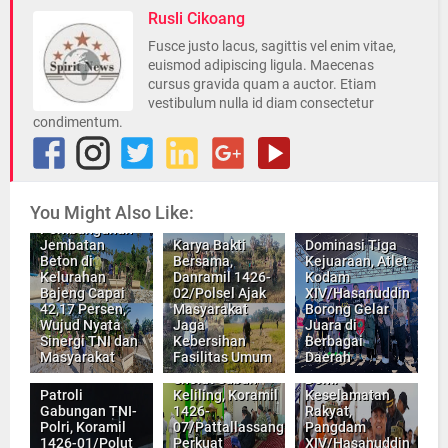
Rusli Cikoang
Fusce justo lacus, sagittis vel enim vitae,
euismod adipiscing ligula. Maecenas
cursus gravida quam a auctor. Etiam
vestibulum nulla id diam consectetur
condimentum.
You Might Also Like:
Pembangunan
Jembatan
Karya Bakti
Dominasi Tiga
Beton di
Bersama,
Kejuaraan, Atlet
Kelurahan
Danramil 1426-
Kodam
Bajeng Capai
02/Polsel Ajak
XIV/Hasanuddin
42,17 Persen,
Masyarakat
Borong Gelar
Wujud Nyata
Jaga
Juara di
Sinergi TNI dan
Kebersihan
Berbagai
Masyarakat
Fasilitas Umum
Daerah
Sholat Subuh
Demi
Patroli
Keliling, Koramil
Keselamatan
Gabungan TNI-
1426-
Rakyat,
Polri, Koramil
07/Pattallassang
Pangdam
1426-01/Polut
Perkuat
XIV/Hasanuddin