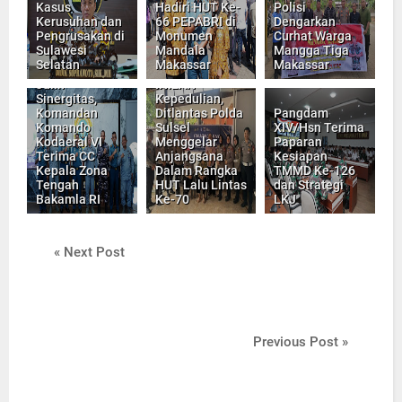
Kasus
Hadiri HUT Ke-
Polisi
Kerusuhan dan
66 PEPABRI di
Dengarkan
Pengrusakan di
Monumen
Curhat Warga
Sulawesi
Mandala
Mangga Tiga
Selatan
Makassar
Makassar
Jalin
INILAH
Sinergitas,
Kepedulian,
Komandan
Ditlantas Polda
Pangdam
Komando
Sulsel
XIV/Hsn Terima
Kodaeral VI
Menggelar
Paparan
Terima CC
Anjangsana
Kesiapan
Kepala Zona
Dalam Rangka
TMMD Ke-126
Tengah
HUT Lalu Lintas
dan Strategi
Bakamla RI
Ke-70
LKJ
« Next Post
Previous Post »