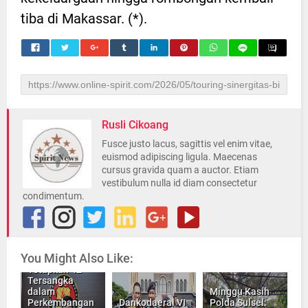
tiba di Makassar. (*).
Rusli Cikoang
Fusce justo lacus, sagittis vel enim vitae,
euismod adipiscing ligula. Maecenas
cursus gravida quam a auctor. Etiam
vestibulum nulla id diam consectetur
condimentum.
You Might Also Like:
Polda Sulsel
Tetapkan 42
Tersangka
dalam
Minggu Kasih
Perkembangan
Dankodaeral VI
Polda Sulsel: