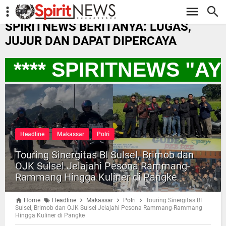
-->
SPIRITNEWS BERITANYA: LUGAS,
JUJUR DAN DAPAT DIPERCAYA
**** SPIRITNEWS "A
Headline
Makassar
Polri
Touring Sinergitas BI Sulsel, Brimob dan
OJK Sulsel Jelajahi Pesona Rammang-
Rammang Hingga Kuliner di Pangke
Home
Headline
Makassar
Polri
Touring Sinergitas BI
Sulsel, Brimob dan OJK Sulsel Jelajahi Pesona Rammang-Rammang
Hingga Kuliner di Pangke