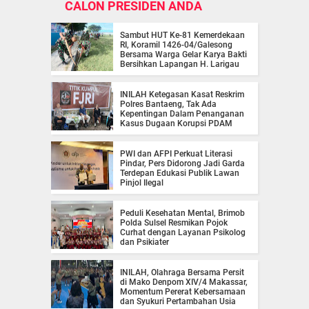
CALON PRESIDEN ANDA
Sambut HUT Ke-81 Kemerdekaan
RI, Koramil 1426-04/Galesong
Bersama Warga Gelar Karya Bakti
Bersihkan Lapangan H. Larigau
INILAH Ketegasan Kasat Reskrim
Polres Bantaeng, Tak Ada
Kepentingan Dalam Penanganan
Kasus Dugaan Korupsi PDAM
PWI dan AFPI Perkuat Literasi
Pindar, Pers Didorong Jadi Garda
Terdepan Edukasi Publik Lawan
Pinjol Ilegal
Peduli Kesehatan Mental, Brimob
Polda Sulsel Resmikan Pojok
Curhat dengan Layanan Psikolog
dan Psikiater
INILAH, Olahraga Bersama Persit
di Mako Denpom XIV/4 Makassar,
Momentum Pererat Kebersamaan
dan Syukuri Pertambahan Usia