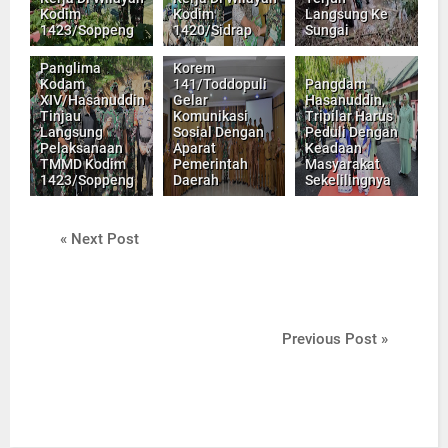
Kodim
Kodim
Langsung Ke
1423/Soppeng
1420/Sidrap
Sungai
Panglima
Korem
Kodam
141/Toddopuli
Pangdam
XIV/Hasanuddin
Gelar
Hasanuddin,
Tinjau
Komunikasi
Tripilar Harus
Langsung
Sosial Dengan
Peduli Dengan
Pelaksanaan
Aparat
Keadaan
TMMD Kodim
Pemerintah
Masyarakat
1423/Soppeng
Daerah
Sekelilingnya
« Next Post
Previous Post »