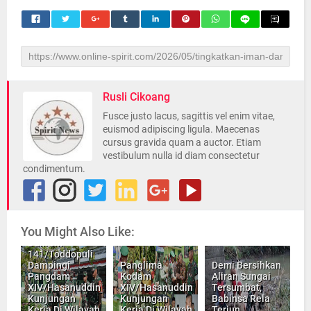
Rusli Cikoang
Fusce justo lacus, sagittis vel enim vitae,
euismod adipiscing ligula. Maecenas
cursus gravida quam a auctor. Etiam
vestibulum nulla id diam consectetur
condimentum.
You Might Also Like:
Danrem
141/Toddopuli
Dampingi
Panglima
Demi Bersihkan
Pangdam
Kodam
Aliran Sungai
XIV/Hasanuddin
XIV/Hasanuddin
Tersumbat,
Kunjungan
Kunjungan
Babinsa Rela
Kerja Di Wilayah
Kerja Di Wilayah
Terjun