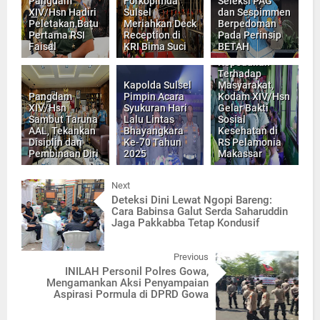
Pangdam
Forkopimda
Seleksi PAG
XIV/Hsn Hadiri
Sulsel
dan Sespimmen
Peletakan Batu
Meriahkan Deck
Berpedoman
Pertama RSI
Reception di
Pada Perinsip
Faisal
KRI Bima Suci
BETAH
Wujud
Kepedulian
Terhadap
Kapolda Sulsel
Masyarakat,
Pangdam
Pimpin Acara
Kodam XIV/Hsn
XIV/Hsn
Syukuran Hari
Gelar Bakti
Sambut Taruna
Lalu Lintas
Sosial
AAL, Tekankan
Bhayangkara
Kesehatan di
Disiplin dan
Ke-70 Tahun
RS Pelamonia
Pembinaan Diri
2025
Makassar
Next
Deteksi Dini Lewat Ngopi Bareng:
Cara Babinsa Galut Serda Saharuddin
Jaga Pakkabba Tetap Kondusif
Previous
INILAH Personil Polres Gowa,
Mengamankan Aksi Penyampaian
Aspirasi Pormula di DPRD Gowa