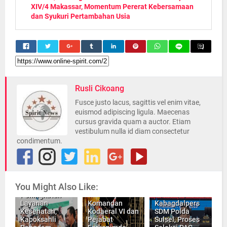
XIV/4 Makassar, Momentum Pererat Kebersamaan
dan Syukuri Pertambahan Usia
Rusli Cikoang
Fusce justo lacus, sagittis vel enim vitae,
euismod adipiscing ligula. Maecenas
cursus gravida quam a auctor. Etiam
vestibulum nulla id diam consectetur
condimentum.
You Might Also Like:
Dukung
Peningkatan
Layanan
Komandan
Kabagdalpers
Kesehatan,
Kodaeral VI dan
SDM Polda
Kapoksahli
Pejabat
Sulsel, Proses