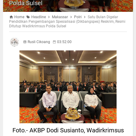
Polda Sulsel
Home
Headline
Makassar
Polri
Satu Bulan Digelar
Pendidikan Pengembangan Spesialisasi (Dikbangspes) Reskrim, Resmi
Ditutup Wadirkrimsus Polda Sulsel
Rusli Cikoang
03:52:00
Foto.- AKBP Dodi Susianto, Wadirkrimsus