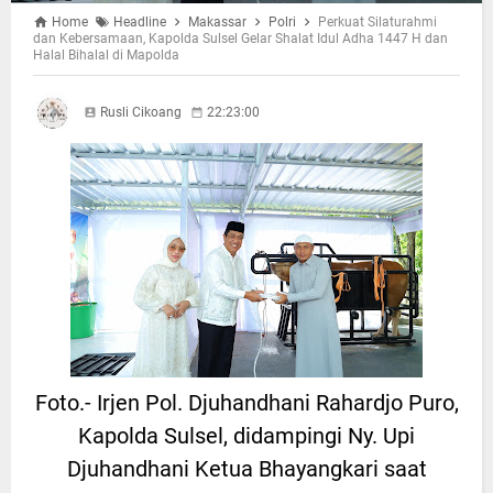
Home
Headline
Makassar
Polri
Perkuat Silaturahmi
dan Kebersamaan, Kapolda Sulsel Gelar Shalat Idul Adha 1447 H dan
Halal Bihalal di Mapolda
Rusli Cikoang
22:23:00
Foto.- Irjen Pol. Djuhandhani Rahardjo Puro,
Kapolda Sulsel, didampingi Ny. Upi
Djuhandhani Ketua Bhayangkari saat