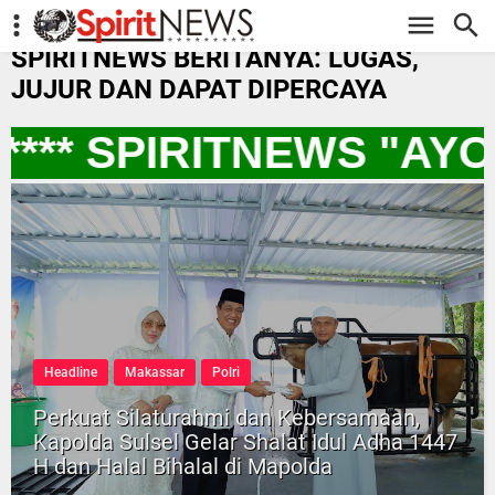
-->
SPIRITNEWS BERITANYA: LUGAS,
JUJUR DAN DAPAT DIPERCAYA
*** SPIRITNEWS "AY
Headline
Makassar
Polri
Perkuat Silaturahmi dan Kebersamaan,
Kapolda Sulsel Gelar Shalat Idul Adha 1447
H dan Halal Bihalal di Mapolda