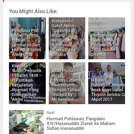
You Might Also Like:
Wakapolda
Gatot,Akhiri
Pengurus PWI
Tugasnya di
Sulsel,Terima
Sidang
Pengurus LPTW
Hadiah
Kelulusan
Luwu Utara
Lembaran Dari
Supervisi
Periode 2016-
HM.Agus Salim
Rikkes Casis
2020,Sudah
Alwi Hamu
Bintara
Dilantik
Kapolda
Sulsel,Pemudik
Situs Polda
Lebaran 1438 –
Sulsel
H,Pastikan
Diretas,Latarnya
H Baso Lili
Perjalanan
Jadi Hitam
Purn.Polri,Alhamdulli
Nyaman Yang
Dengan Tulisan
Anak Kami Lulus
Ditinggalkan
‘Hacked By
Terpilih Seleksi Catar
Aman
Mr.Xerward
Akpol 2017
Next
Hormati Pahlawan, Pangdam
XIV/Hasanuddin Ziarah ke Makam
Sultan Hasanuddin