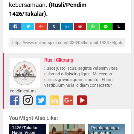
kebersamaan
. (Rusli/Pendim
1426/Takalar).
Rusli Cikoang
Fusce justo lacus, sagittis vel enim vitae,
euismod adipiscing ligula. Maecenas
cursus gravida quam a auctor. Etiam
vestibulum nulla id diam consectetur
condimentum.
You Might Also Like:
Dandim
1426/Takalar
Pembangunan
Hadiri Vicon
Jembatan