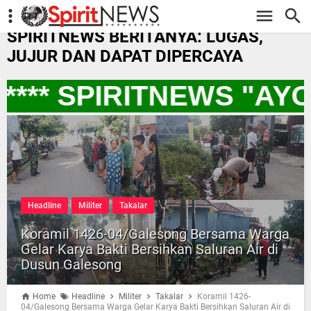
-->
SPIRITNEWS BERITANYA: LUGAS,
JUJUR DAN DAPAT DIPERCAYA
*** SPIRITNEWS "AY
Headline
Militer
Takalar
Koramil 1426-04/Galesong Bersama Warga
Gelar Karya Bakti Bersihkan Saluran Air di
Dusun Galesong
Home
Headline
Militer
Takalar
Koramil 1426-
04/Galesong Bersama Warga Gelar Karya Bakti Bersihkan Saluran Air di