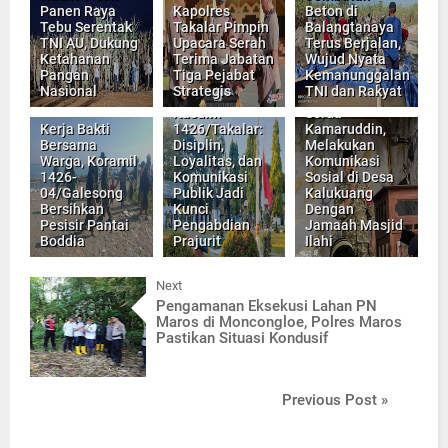
Panen Raya
Kapolres
Beton di
Tebu Serentak
Takalar Pimpin
Balangtanaya
TNI AU, Dukung
Upacara Serah
Terus Berjalan,
Ketahanan
Terima Jabatan
Wujud Nyata
Pangan
Tiga Pejabat
Kemanunggalan
Nasional
Strategis
TNI dan Rakyat
Kasdim
Serda
Kerja Bakti
1426/Takalar:
Kamaruddin,
Bersama
Disiplin,
Melakukan
Warga, Koramil
Loyalitas, dan
Komunikasi
1426-
Komunikasi
Sosial di Desa
04/Galesong
Publik Jadi
Kalukuang
Bersihkan
Kunci
Dengan
Pesisir Pantai
Pengabdian
Jamaah Masjid
Boddia
Prajurit
Ilahi
Next
Pengamanan Eksekusi Lahan PN
Maros di Moncongloe, Polres Maros
Pastikan Situasi Kondusif
Previous Post »