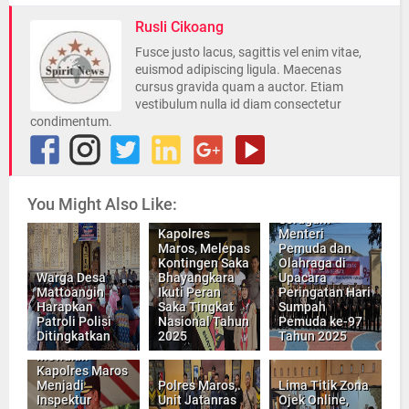
Rusli Cikoang
Fusce justo lacus, sagittis vel enim vitae,
euismod adipiscing ligula. Maecenas
cursus gravida quam a auctor. Etiam
vestibulum nulla id diam consectetur
condimentum.
Wakapolres
Maros, Bacakan
You Might Also Like:
Sambutan
Seragam
Kapolres
Menteri
Maros, Melepas
Pemuda dan
Kontingen Saka
Olahraga di
Warga Desa
Bhayangkara
Upacara
Mattoangin
Ikuti Peran
Peringatan Hari
Harapkan
Saka Tingkat
Sumpah
Patroli Polisi
Nasional Tahun
Pemuda ke-97
Ditingkatkan
2025
Tahun 2025
Wakapolres ,
Mewakili
Kapolres Maros
Menjadi
Polres Maros,.
Lima Titik Zona
Inspektur
Unit Jatanras
Ojek Online,