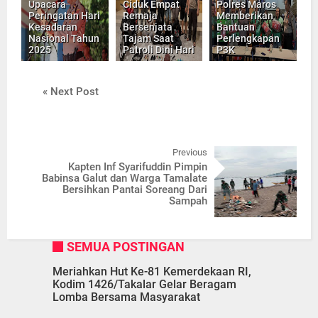
Upacara
Ciduk Empat
Polres Maros
Peringatan Hari
Remaja
Memberikan
Kesadaran
Bersenjata
Bantuan
Nasional Tahun
Tajam Saat
Perlengkapan
2025
Patroli Dini Hari
P3K
« Next Post
Previous
Kapten Inf Syarifuddin Pimpin
Babinsa Galut dan Warga Tamalate
Bersihkan Pantai Soreang Dari
Sampah
SEMUA POSTINGAN
Meriahkan Hut Ke-81 Kemerdekaan RI,
Kodim 1426/Takalar Gelar Beragam
Lomba Bersama Masyarakat