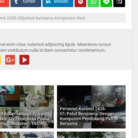
le+
tumblr
linkedin
s vel enim vitae, euismod adipiscing ligula. Maecenas cursus
iam vestibulum nulla id diam consectetur condimentum.
Personel Koramil 1426-
at Kebersamaan Prajurit,
01/Polut Bersinergi Dengan
am XIV /Hsn Buka Puasa
Komponen Pendukung Patroli
ama di Makorem 143/HO
Bersama