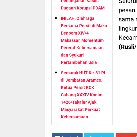
Seluru
Penanganan Kasus
Dugaan Korupsi PDAM
pesan 
sama 
INILAH, Olahraga
Bersama Persit di Mako
lingku
Denpom XIV/4
Kecama
Makassar, Momentum
(Rusli
Pererat Kebersamaan
dan Syukuri
Pertambahan Usia
Semarak HUT Ke-81 RI
di Jembatan Aramco,
Ketua Persit KCK
Cabang XXXIV Kodim
1426/Takalar Ajak
Masyarakat Perkuat
Kebersamaan