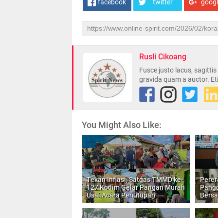
facebook
twitter
goog
Rusli Cikoang
Fusce justo lacus, sagitti
gravida quam a auctor. Et
You Might Also Like:
Tekan Inflasi, Satgas TMMD ke-
Perer
127 Kodim Gelar Pangan Murah
Pangd
Usai Acara Penutupan
Bers