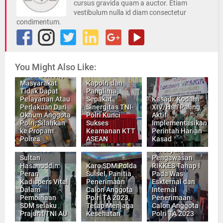
cursus gravida quam a auctor. Etiam
vestibulum nulla id diam consectetur
condimentum.
You Might Also Like:
Kabid Propa
Polda Sulsel, ,
Masyarakat
Kapolri dan
Tidak Dapat
Panglima
Pelayanan Atau
Sepakat
Kasad : Kodam
Perlakuan Dari
Sinergitas TNI-
XIV/Hsn Paling
Oknum Anggota
Polri Kunci
Aktif
Polri, Silahkan
Sukses
Implementasikan
ke Propam
Keamanan KTT
Perintah Harian
Kabiddokkes
Polres
ASEAN
Kasad
Polda Sulsel,
Danlanud
Percayakan
Sultan
Pengawasan
Hasanuddin:
Karo SDM Polda
RIKKES Tahap I
Peran
Sulsel, Panitia
Pada Was
Kadispers Vital
Penerimaan
Eskternal dan
Dalam
Calon Anggota
Internal
Pembinaan
Polri TA 2023,
Penerimaan
SDM selaku
Tetap Menjaga
Calon Anggota
Prajurit TNI AU
Kesehatan
Polri TA 2023