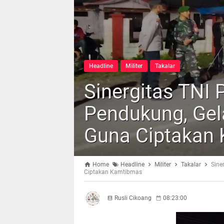
Headline
Militer
Takalar
Sinergitas TNI
Pendukung, Gel
Guna Ciptakan
Home
Headline
Militer
Takalar
Sine
Ciptakan Kamtibmas
Rusli Cikoang
08:23:00