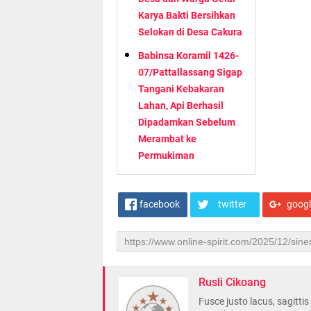
Karya Bakti Bersihkan
Selokan di Desa Cakura
Babinsa Koramil 1426-
07/Pattallassang Sigap
Tangani Kebakaran
Lahan, Api Berhasil
Dipadamkan Sebelum
Merambat ke
Permukiman
facebook
twitter
goog
Rusli Cikoang
Fusce justo lacus, sagitti