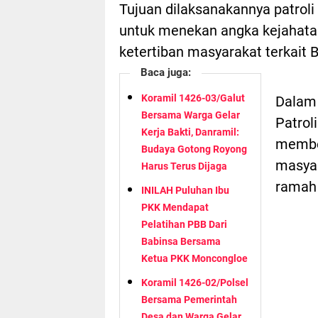
Tujuan dilaksanakannya patrol
untuk menekan angka kejahata
ketertiban masyarakat terkait B
Baca juga:
Koramil 1426-03/Galut
Dalam 
Bersama Warga Gelar
Patrol
Kerja Bakti, Danramil:
membe
Budaya Gotong Royong
masya
Harus Terus Dijaga
ramah
INILAH Puluhan Ibu
PKK Mendapat
Pelatihan PBB Dari
Babinsa Bersama
Ketua PKK Moncongloe
Koramil 1426-02/Polsel
Bersama Pemerintah
Desa dan Warga Gelar