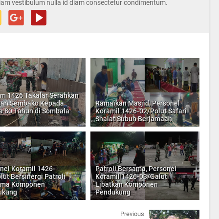
iam vestibulum nulla id diam consectetur condimentum.
m 1426 Takalar Serahkan
uan Sembako Kepada
Ramaikan Masjid, Personel
a 80 Tahun di Sombala
Koramil 1426-02/Polut Safari
Shalat Subuh Berjamaah
nel Koramil 1426-
Patroli Bersama, Personel
lut Bersinergi Patroli
Koramil 1426-03/Galut
ama Komponen
Libatkan Komponen
ukung
Pendukung
Previous