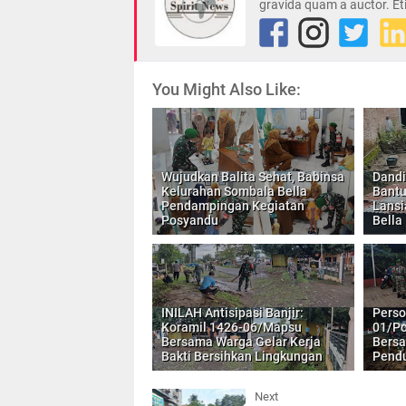
gravida quam a auctor. Et
You Might Also Like:
Wujudkan Balita Sehat, Babinsa
Dandi
Kelurahan Sombala Bella
Bant
Pendampingan Kegiatan
Lansi
Posyandu
Bella
INILAH Antisipasi Banjir:
Perso
Koramil 1426-06/Mapsu
01/Po
Bersama Warga Gelar Kerja
Bers
Bakti Bersihkan Lingkungan
Pend
Next