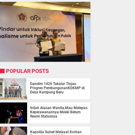
POPULAR POSTS
Dandim 1426 Takalar Tinjau
Progres PembangunanKDKMP di
Desa Kampung Beru
Inilah Alasan Wanita,Mau Melepas
Keperawanannya Meski Belum
Resmi Statusnya
Kapolda Sulsel Melayat Korban