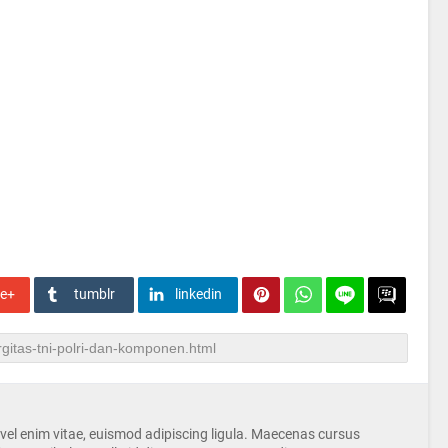
le+
tumblr
linkedin
s vel enim vitae, euismod adipiscing ligula. Maecenas cursus