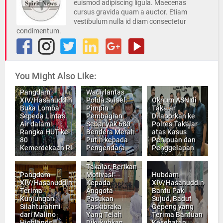
euismod adipiscing ligula. Maecenas
cursus gravida quam a auctor. Etiam
vestibulum nulla id diam consectetur
condimentum.
You Might Also Like:
Pangdam
Wadirlantas
XIV/Hasanuddin
Polda Sulsel,
Oknum ASN di
Buka Lomba
Pimpin
Takalar
Sepeda Lintas
Pembagian
Dilaporkan ke
Air dalam
Sebanyak 680
Polres Takalar
Rangka HUT ke-
Bendera Merah
atas Kasus
80
Putih kepada
Penipuan dan
Kemerdekaan RI
Pengendara
Penggelapan
Dandim 1426
Takalar, Berikan
Pangdam
Motivasi
Hubdam
XIV/Hasanuddin
Kepada
XIV/Hasanuddin
Terima
Anggota
Bantu Pak
Kunjungan
Pasukan
Sujud, Badut
Silahturahmi
Paskibraka
Gepeng yang
dari Malino
Yang Telah
Terima Bantuan
Highlands
Dikukuhkan
Kesehatan