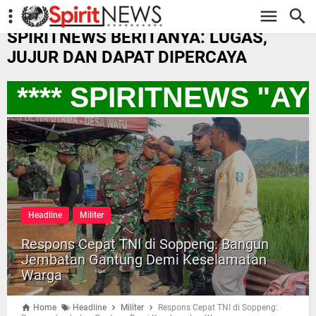
-->
SPIRITNEWS BERITANYA: LUGAS,
JUJUR DAN DAPAT DIPERCAYA
**** SPIRITNEWS "A
Headline
Militer
Respons Cepat TNI di Soppeng: Bangun
Jembatan Gantung Demi Keselamatan
Warga
Home
Headline
Militer
Respons Cepat TNI di Soppeng: