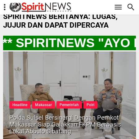
-->
SPIRITNEWS BERITANYA: LUGAS,
JUJUR DAN DAPAT DIPERCAYA
** SPIRITNEWS "AYO
Headline
Makassar
Pemerintah
Polri
Polda Sulsel Bersinergi Dengan Pemkot
Makassar Siap Galakkan FKPM Berbasis
Lokal Abbulo Sibatang