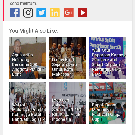
condimentum.
You Might Also Like:
Wali Kota
Agus Arifin
Paparkan,Konsep
Nu’mang
Danny Buat
Sombere and
Bersama 300
Sejarah Baru
Smart City dan
Anggota PMI di
Untuk Kota
Pentingnya Big
Bone
Makassar
Data
Presiden
Walkot
Jokowi,
Bupati Resmi
Makassar,Penduduk
Serahkan 1.191
Membuka
Rohingya Butuh
KIP Pada Anak
Festival Pelajar
Bantuan Logistik
Indonesia
Cup I