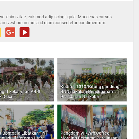
s vel enim vitae, euismod adipiscing ligula. Maecenas cursus
iam vestibulum nulla id diam consectetur condimentum.
Kodim : 1310/Bitung gandeng
gat kekaryaan ABRI
BNN,Lakukan Pencegahan
k Desa
Peredaran Narkoba
 Bontoala Libatkan TNI
Pangdam VII/Wrb,Coffee
pu di Jl Veteran Utara
Morning Bersama Para Insan