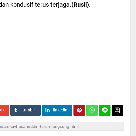
an kondusif terus terjaga
.(Rusli).
le+
tumblr
linkedin