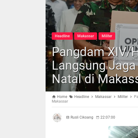
Headline
Makassar
Militer
Pangdam XIV/H
Langsung Jaga 
Natal di Makas
Home
Headline
Makassar
Militer
Pa
Makassar
Rusli Cikoang
22:07:00