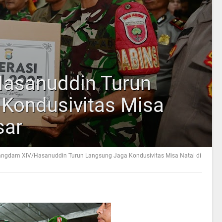
asanuddin Turun
Kondusivitas Misa
sar
ngdam XIV/Hasanuddin Turun Langsung Jaga Kondusivitas Misa Natal di