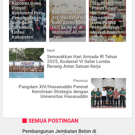
Kapolres Gowa,
Satuan Resmob
Pimpin
Polres Gowa,
Konferensi Pers
Babinminvetcaddam
Berhasil
Pengungkapan
XIV/Hsn Gelar Karya
Menangkap
Jaringan
Bakti dalam Rangka
Lima Pelaku
Curanmor
HUT ke-80 RI, di
Penganiayaan
Lintas
Monumen 40.000
Anak di Bawah
Kabupaten
Jiwa
Umur
Next
Semarakkan Hari Armada RI Tahun
2025, Kodaeral VI Gelar Lomba
Renang Antar Satuan Kerja
Previous
Pangdam XIV/Hasanuddin Pererat
Kemitraan Strategis dengan
Universitas Hasanuddin
SEMUA POSTINGAN
Pembangunan Jembatan Beton di