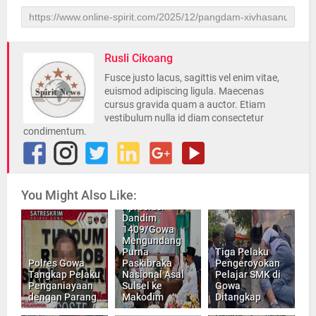
Rusli Cikoang
Fusce justo lacus, sagittis vel enim vitae,
euismod adipiscing ligula. Maecenas
cursus gravida quam a auctor. Etiam
vestibulum nulla id diam consectetur
condimentum.
You Might Also Like:
INILAH
Apresiasi
Dandim
1409/Gowa
Mengundang
Purna
Tiga Pelaku
Polres Gowa
Paskibraka
Pengeroyokan
Tangkap Pelaku
Nasional Asal
Pelajar SMK di
Penganiayaan
Sulsel ke
Gowa
dengan Parang
Makodim
Ditangkap