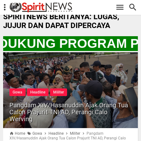
-->
SPIRITNEWS BERITANYA: LUGAS,
JUJUR DAN DAPAT DIPERCAYA
A DUKUNG PROGRAM P
Gowa
Headline
Militer
Pangdam XIV/Hasanuddin Ajak Orang Tua
Calon Prajurit TNI AD, Perangi Calo
Werving
Home
Gowa
Headline
Militer
Pangdam
XIV/Hasanuddin Ajak Orang Tua Calon Prajurit TNI AD, Perangi Calo