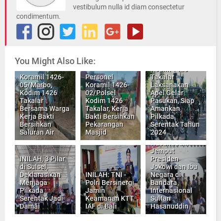
vestibulum nulla id diam consectetur
condimentum.
You Might Also Like:
Kodim 1426
Koramil 1426-
Personel
Takalar
05/Marbo,
Koramil 1426-
Laksanakan
Kodim 1426
02/Polsel
Apel Gelar
Takalar
Kodim 1426
Pasukan, Siap
Bersama Warga
Takalar, Kerja
Amankan
Kerja Bakti
Bakti Bersihkan
Pilkada
Bersihkan
Pekarangan
Serentak Tahun
Saluran Air
Masjid
2024
Pangdam
Hasanuddin
Jemput
INILAH, 3 Pilar
Presiden
di Sulsel,
Jokowi dan Ibu
Deklarasikan
INILAH: TNI -
Negara di
Menjaga
Polri Bersinergi
Bandara
Pilkada
Jamin
Internasional
Serentak Jadi
Keamanan KTT
Sultan
Damai
IAF di Bali
Hasanuddin