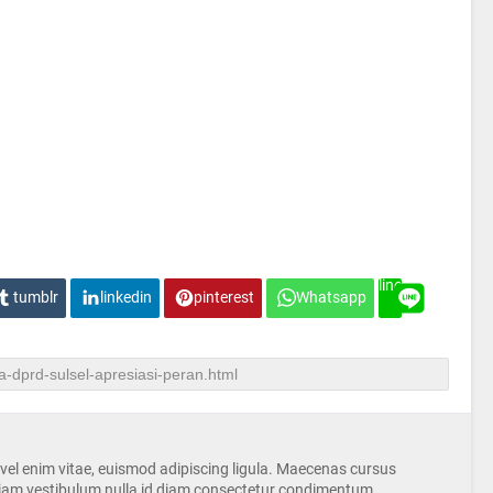
line
tumblr
linkedin
pinterest
Whatsapp
s vel enim vitae, euismod adipiscing ligula. Maecenas cursus
iam vestibulum nulla id diam consectetur condimentum.