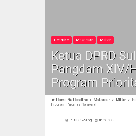
Headline
Makassar
Militer
Ketua DPRD Sul
Pangdam XIV/H
Program Priorit
Home
Headline
Makassar
Militer
Ke
Program Prioritas Nasional
Rusli Cikoang
05:35:00