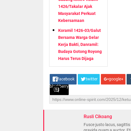
1426/Takalar Ajak
Masyarakat Perkuat
Kebersamaan
Koramil 1426-03/Galut
Bersama Warga Gelar
Kerja Bakti, Danramil:
Budaya Gotong Royong
Harus Terus Dijaga
facebook
twitter
google+
blackberry
Rusli Cikoang
Fusce justo lacus, sagitti
gravida quam a auctor. Et