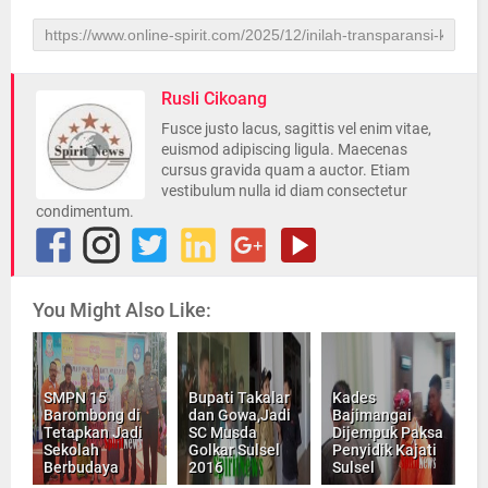
Rusli Cikoang
Fusce justo lacus, sagittis vel enim vitae,
euismod adipiscing ligula. Maecenas
cursus gravida quam a auctor. Etiam
vestibulum nulla id diam consectetur
condimentum.
You Might Also Like:
SMPN 15
Bupati Takalar
Kades
Barombong di
dan Gowa,Jadi
Bajimangai
Tetapkan Jadi
SC Musda
Dijempuk Paksa
Sekolah
Golkar Sulsel
Penyidik Kajati
Berbudaya
2016
Sulsel