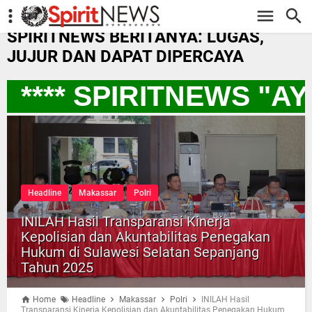
-->
SPIRITNEWS BERITANYA: LUGAS,
JUJUR DAN DAPAT DIPERCAYA
**** SPIRITNEWS "A
Headline
Makassar
Polri
INILAH Hasil Transparansi Kinerja
Kepolisian dan Akuntabilitas Penegakan
Hukum di Sulawesi Selatan Sepanjang
Tahun 2025
Home
Headline
Makassar
Polri
INILAH Hasil
Transparansi Kinerja Kepolisian dan Akuntabilitas Penegakan Hukum