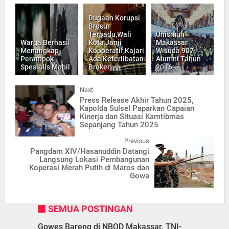
Dugaan Korupsi
Brosur
Terpadu,Wali
Unismuh
Warga Berhasil
Kota Janji
Makassar
Menangkap
Kooperatif,Kajari
Wisuda 907
Perampok
Ada Keterlibatan
Alumni Tahun
Spesialis Mobil
Broker
2016
Next
Press Release Akhir Tahun 2025,
Kapolda Sulsel Paparkan Capaian
Kinerja dan Situasi Kamtibmas
Sepanjang Tahun 2025
Previous
Pangdam XIV/Hasanuddin Datangi
Langsung Lokasi Pembangunan
Koperasi Merah Putih di Maros dan
Gowa
SEMUA POSTINGAN
Gowes Bareng di NBOD Makassar, TNI-