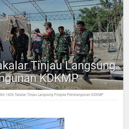
kalar Tinjau Langsung
angunan KDKMP
im 1426 Takalar Tinjau Langsung Progres Pembangunan KDKMP