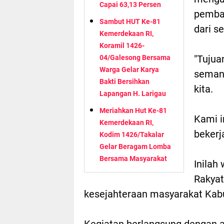
Capai 63,13 Persen
pemban
Sambut HUT Ke-81
dari se
Kemerdekaan RI,
Koramil 1426-
"Tujua
04/Galesong Bersama
Warga Gelar Karya
semang
Bakti Bersihkan
kita.
Lapangan H. Larigau
Meriahkan Hut Ke-81
Kami 
Kemerdekaan RI,
bekerj
Kodim 1426/Takalar
Gelar Beragam Lomba
Bersama Masyarakat
Inilah
Rakyat
kesejahteraan masyarakat Kabu
Kegiatan berlangsung dengan a