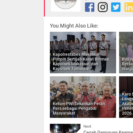
You Might Also Like:
Kapolrestabes Makassar
Pimpin Sertijab Kasat Binmas,
Buda
Kapolsek Makassar, dan
Bersa
Kapolsek Tamalate
Warga
Karo 
Langs
Ketum PWI Tekankan Peran
Akade
Pers sebagai Pengabdi
Pener
Masyarakat
2026
Next
Cegah Gangguan Keama