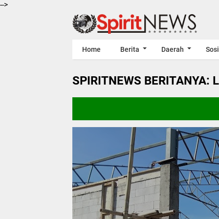
-->
Home
Berita
Daerah
Sosi
SPIRITNEWS BERITANYA: 