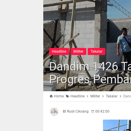
Headline
Militer
Takalar
Dandim 1426 Ta
Progres Pemb
Home
Headline
Militer
Takalar
Dand
Rusli Cikoang
00:42:00