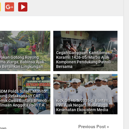
Cegah Gangguan Kamtibmas,
yakan Gotong Royong
Koramil 1426-05/Marbo Ajak
ma Warga, Babinsa Ajak
Komponen Pendukung Patroli
 Bersihkan Lingkungan
Bersama
SDM Polda Sulsel, Monitor
ung Pelaksanaan CAT
mik Casis Bintara Brimob
Kick Off HPN 2026 di Banten,
imaan Anggota Polri T.A
PWI Ajak Negara Hadir Jaga
Kesehatan Ekosistem Media
Previous Post »
nan