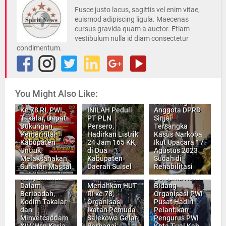
Fusce justo lacus, sagittis vel enim vitae,
euismod adipiscing ligula. Maecenas
cursus gravida quam a auctor. Etiam
vestibulum nulla id diam consectetur
condimentum.
You Might Also Like:
Semarak HUT
Dua Orang
Ke 78 RI, PWI
INILAH Peduli
Anggota DPRD
Takalar, Dapat
PT PLN
Sinjai
Dukungan
Persero,
Tersangka
Pemerintah
Hadirkan Listrik
Kasus Narkoba
Kabupaten
24 Jam 165 KK,
Ikut Upacara 17
Untiuk
di Dua
Agustus 2023
Melaksanakan
Kabupaten
Sudah di
Sunatan Massal
Daerah Sulsel
Rehabilitasi
Wujudkan
Ketua Umum,
Kenyamanan
Bersama Ketua
Dalam
Meriahkan HUT
Bidang
Beribadah,
RI ke 78,
Organisasi PWI
Kodim Takalar
Organisasi
Pusat Hadiri
dan
Ikatan Pemuda
Pelantikan
Minvetcaddam
Salekowa Gelar
Pengurus PWI
XIV/Hsn Kerja
Berbagai
Kota Tual Kab