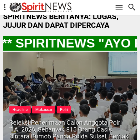
-->
SPIRITNEWS BERITANYA: LUGAS,
JUJUR DAN DAPAT DIPERCAYA
** SPIRITNEWS "AYO 
Headline
Makassar
Polri
Seleksi Penerimaan Calon Anggota Polri
T.A. 2026, Sebanyak 815 Orang Casis
Bintara Brimob Panda Polda Sulsel, Berhak