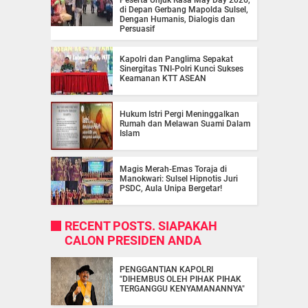
Peserta Unjuk Rasa May Day 2026,
di Depan Gerbang Mapolda Sulsel,
Dengan Humanis, Dialogis dan
Persuasif
Kapolri dan Panglima Sepakat
Sinergitas TNI-Polri Kunci Sukses
Keamanan KTT ASEAN
Hukum Istri Pergi Meninggalkan
Rumah dan Melawan Suami Dalam
Islam
Magis Merah-Emas Toraja di
Manokwari: Sulsel Hipnotis Juri
PSDC, Aula Unipa Bergetar!
RECENT POSTS. SIAPAKAH
CALON PRESIDEN ANDA
PENGGANTIAN KAPOLRI
"DIHEMBUS OLEH PIHAK PIHAK
TERGANGGU KENYAMANANNYA"