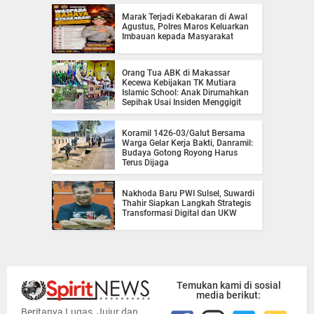
Marak Terjadi Kebakaran di Awal
Agustus, Polres Maros Keluarkan
Imbauan kepada Masyarakat
Orang Tua ABK di Makassar
Kecewa Kebijakan TK Mutiara
Islamic School: Anak Dirumahkan
Sepihak Usai Insiden Menggigit
Koramil 1426-03/Galut Bersama
Warga Gelar Kerja Bakti, Danramil:
Budaya Gotong Royong Harus
Terus Dijaga
Nakhoda Baru PWI Sulsel, Suwardi
Thahir Siapkan Langkah Strategis
Transformasi Digital dan UKW
Temukan kami di sosial
media berikut:
Beritanya Lugas, Jujur dan