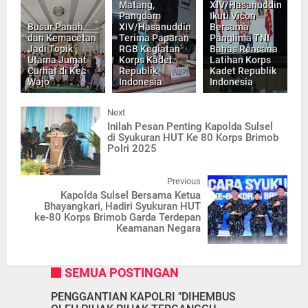
Matang,
XIV/Hasanuddin
Pangdam
Ikuti Vicon
Busur Panah
XIV/Hasanuddin
Bersama
dan Kemacetan
Terima Paparan
Panglima TNI
Jadi Topik
RGB Kegiatan
Bahas Rencana
Utama Jumat
Korps Kadet
Latihan Korps
Curhat di Kec
Republik
Kadet Republik
Wajo
Indonesia
Indonesia
Next
Inilah Pesan Penting Kapolda Sulsel
di Syukuran HUT Ke 80 Korps Brimob
Polri 2025
Previous
Kapolda Sulsel Bersama Ketua
Bhayangkari, Hadiri Syukuran HUT
ke-80 Korps Brimob Garda Terdepan
Keamanan Negara
SEMUA POSTINGAN
PENGGANTIAN KAPOLRI "DIHEMBUS