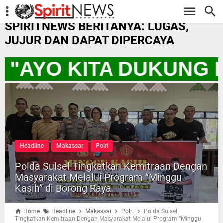
-->
SPIRITNEWS BERITANYA: LUGAS,
JUJUR DAN DAPAT DIPERCAYA
S "AYO KITA DUKUNG
Headline
Makassar
Polri
Polda Sulsel Tingkatkan Kemitraan Dengan
Masyarakat Melalui Program “Minggu
Kasih” di Borong Raya
Home
Headline
Makassar
Polri
Polda Sulsel
Tingkatkan Kemitraan Dengan Masyarakat Melalui Program “Minggu