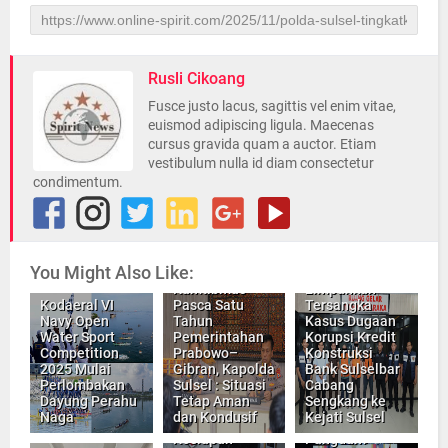
Rusli Cikoang
Fusce justo lacus, sagittis vel enim vitae,
euismod adipiscing ligula. Maecenas
cursus gravida quam a auctor. Etiam
vestibulum nulla id diam consectetur
condimentum.
Press
Conference
Ditreskrimsus
You Might Also Like:
Terkait Situasi
Polda Sulsel
Kamtibmas
Limpahkan
Kodaeral VI
Pasca Satu
Tersangka
Navy Open
Tahun
Kasus Dugaan
Water Sport
Pemerintahan
Korupsi Kredit
Competition
Prabowo–
Konstruksi
2025 Mulai
Gibran, Kapolda
Bank Sulselbar
Perlombakan
Sulsel : Situasi
Cabang
Dayung Perahu
Tetap Aman
Sengkang ke
Naga
dan Kondusif
Kejati Sulsel
Pastikan
Kesiapan
Pangdam