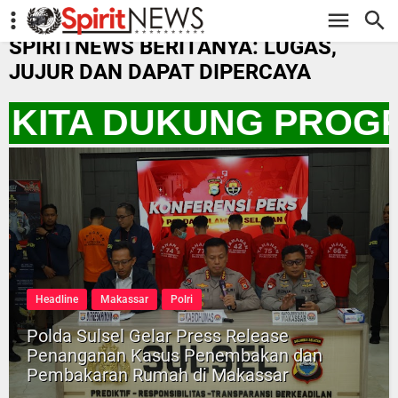
-->
SPIRITNEWS BERITANYA: LUGAS,
JUJUR DAN DAPAT DIPERCAYA
O KITA DUKUNG PROGR
Headline
Makassar
Polri
Polda Sulsel Gelar Press Release
Penanganan Kasus Penembakan dan
Pembakaran Rumah di Makassar