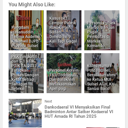
You Might Also Like:
Kasus IRT
Lempar Pabrik
Personil Polsek
Pangdam
Rokok, Polri:
Marbo, Bangun
Hasanuddin
Sudah
Pagar
Terima Audensi
Dimediasi 9
Pembatas di
Kakanwil DJPb
Kali Tapi Gagal
Markas
Provinsi Sulsel
Komando
Panitia Seleksi
PKK Tingkat II
dan S-1 STIK
PTIK TA, 2021,
Kabid Humas
Tarapkan
Personel Korem
Polda Sulsel,
Prokes Dengan
141/Toddopuli
Bersilaturrahmi
Ketat Setiap
Dan Balakrem
ke Ketua MUI
Tahapan
Melaksanakan
Sulsel AGH, KH
Seleksi
Apel pagi
Sanusi Baco
Next
Dankodaeral VI Menyaksikan Final
Badminton Antar Satker Kodaeral VI
HUT Amada RI Tahun 2025