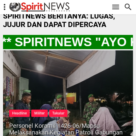
-->
SPIRITNEWS BERITANYA: LUGAS,
JUJUR DAN DAPAT DIPERCAYA
** SPIRITNEWS "AYO
Headline
Militer
Takalar
Personel Koramil 1426-06/Mapsu
Melaksanakan Kegiatan Patroli Gabungan