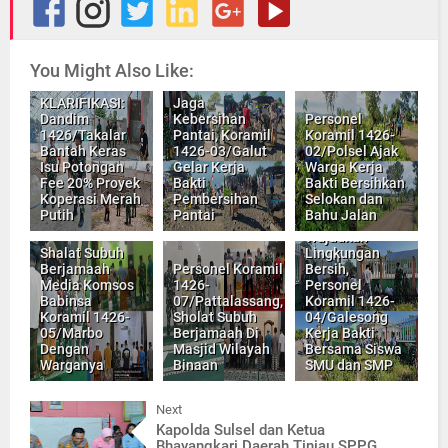
You Might Also Like:
KLARIFIKASI:
Jaga
Dandim
Kebersihan
Personel
1426/Takalar
Pantai, Koramil
Koramil 1426-
Bantah Keras
1426-03/Galut
02/Polsel Ajak
Isu Potongan
Gelar Kerja
Warga Kerja
Fee 20% Proyek
Bakti
Bakti Bersihkan
Koperasi Merah
Pembersihan
Selokan dan
Putih
Pantai
Bahu Jalan
Wujudkan
Shalat Subuh
Lingkungan
Berjamaah
Personel Koramil
Bersih,
Media Komsos
1426-
Personel
Babinsa
07/Pattalassang,
Koramil 1426-
Koramil 1426-
Sholat Subuh
04/Galesong
05/Marbo
Berjamaah Di
Kerja Bakti
Dengan
Masjid Wilayah
Bersama Siswa
Warganya
Binaan
SMU dan SMP
Next
Kapolda Sulsel dan Ketua
Bhayangkari Daerah Tinjau SPPG