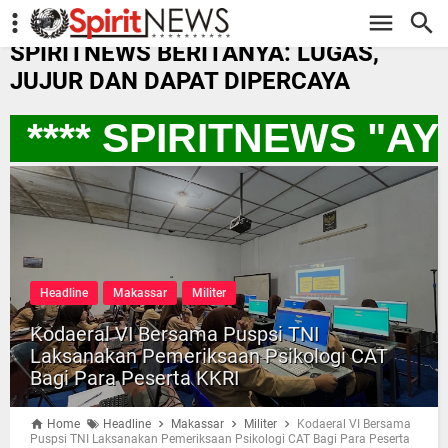
-->
SPIRITNEWS BERITANYA: LUGAS,
JUJUR DAN DAPAT DIPERCAYA
**** SPIRITNEWS "A
Headline
Makassar
Militer
Kodaeral VI Bersama Puspsi TNI
Laksanakan Pemeriksaan Psikologi CAT
Bagi Para Peserta KKRI
Home
Headline
Makassar
Militer
Kodaeral VI Bersama
Puspsi TNI Laksanakan Pemeriksaan Psikologi CAT Bagi Para Peserta