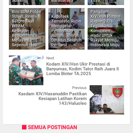
Sulsel
Barabaraya
2026
Biro SDM Polda
Pangdam
Sulsel, Resmi
Kapolsek
XIV/Hsn Pimpin
Berpredikat
Tamalate, Rutin
Rapim 2026:
WBBM,
Menggelar
Tegaskan
Kedepan
Pembinaan
Komitmen
Berkomitmen
Rohani (Binroh)
Hadir untuk
Melayani
Dihadiri Seluruh
Rakyat Menuju
Sepenuh Hati
Personil
Indonesia Maju
Next
Kodam XIV/Hsn Ukir Prestasi di
Banyumas, Kodim Tator Raih Juara II
Lomba Binter TA.2025
Previous
Kasdam XIV/Hasanuddin Pastikan
Kesiapan Latihan Korem
143/Haluoleo
SEMUA POSTINGAN