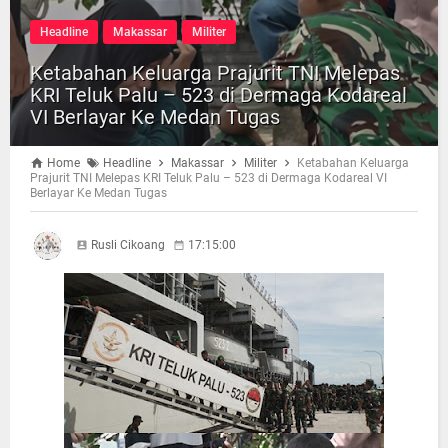
Headline
Makassar
Militer
Ketabahan Keluarga Prajurit TNI Melepas
KRI Teluk Palu – 523 di Dermaga Kodareal
VI Berlayar Ke Medan Tugas
Home
Headline
Makassar
Militer
Ketabahan Keluarga
Prajurit TNI Melepas KRI Teluk Palu – 523 di Dermaga Kodareal VI
Berlayar Ke Medan Tugas
Rusli Cikoang
17:15:00