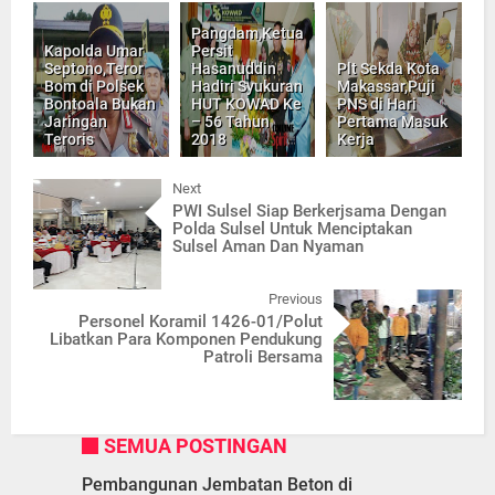
Pangdam,Ketua
Kapolda Umar
Persit
Septono,Teror
Hasanuddin
Plt Sekda Kota
Bom di Polsek
Hadiri Syukuran
Makassar,Puji
Bontoala Bukan
HUT KOWAD Ke
PNS di Hari
Jaringan
– 56 Tahun
Pertama Masuk
Teroris
2018
Kerja
Next
PWI Sulsel Siap Berkerjsama Dengan
Polda Sulsel Untuk Menciptakan
Sulsel Aman Dan Nyaman
Previous
Personel Koramil 1426-01/Polut
Libatkan Para Komponen Pendukung
Patroli Bersama
SEMUA POSTINGAN
Pembangunan Jembatan Beton di