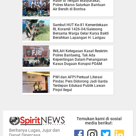
Hadir di Tengah Masyarakat,
Polres Maros Salurkan Bantuan
Air Bersih di Bontoa
Sambut HUT Ke-81 Kemerdekaan
RI, Koramil 1426-04/Galesong
Bersama Warga Gelar Karya Bakti
Bersihkan Lapangan H. Larigau
INILAH Ketegasan Kasat Reskrim
Polres Bantaeng, Tak Ada
Kepentingan Dalam Penanganan
Kasus Dugaan Korupsi PDAM
PWI dan AFPI Perkuat Literasi
Pindar, Pers Didorong Jadi Garda
Terdepan Edukasi Publik Lawan
Pinjol Ilegal
Temukan kami di sosial
media berikut:
Beritanya Lugas, Jujur dan
Dapat Dipercaya.