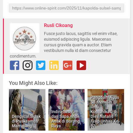
Rusli Cikoang
Fusce justo lacus, sagittis vel enim vitae,
euismod adipiscing ligula. Maecenas
cursus gravida quam a auctor. Etiam
vestibulum nulla id diam consectetur
condimentum.
You Might Also Like:
Pangdam Agus
SB,Memilih
Ilmu
Indira Senyum
Komunikasi di
Deng Ical,Sidak
dan Sapa Anak-
Dies Natalis
di Puskesmas
Anak di Borong
Fisip Unhas Ke-
Mamajang
Raya
57