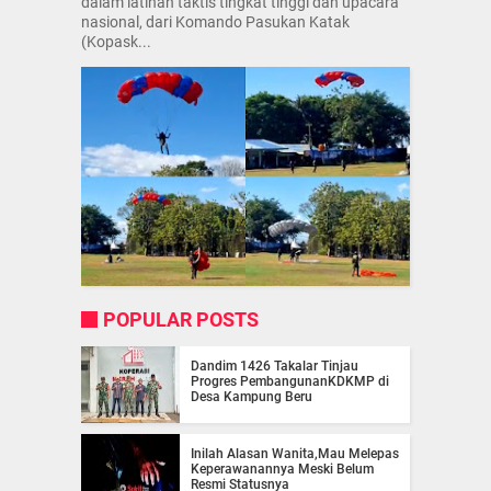
dalam latihan taktis tingkat tinggi dan upacara
nasional, dari Komando Pasukan Katak
(Kopask...
POPULAR POSTS
Dandim 1426 Takalar Tinjau
Progres PembangunanKDKMP di
Desa Kampung Beru
Inilah Alasan Wanita,Mau Melepas
Keperawanannya Meski Belum
Resmi Statusnya