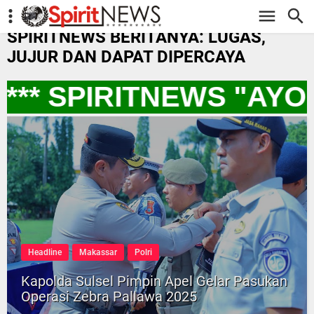
-->
SPIRITNEWS BERITANYA: LUGAS,
JUJUR DAN DAPAT DIPERCAYA
** SPIRITNEWS "AYO
Headline
Makassar
Polri
Kapolda Sulsel Pimpin Apel Gelar Pasukan
Operasi Zebra Pallawa 2025