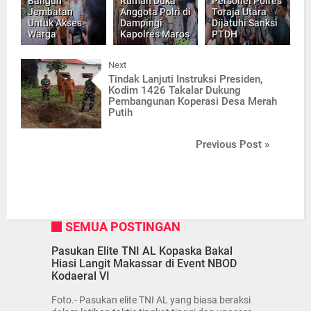
Bangun
Rumah Duka
Personel Polres
Jembatan
Anggota Polri di
Toraja Utara
Untuk Akses
Dampingi
Dijatuhi Sanksi
Warga
Kapolres Maros
PTDH
Next
Tindak Lanjuti Instruksi Presiden,
Kodim 1426 Takalar Dukung
Pembangunan Koperasi Desa Merah
Putih
Previous Post »
SEMUA POSTINGAN
Pasukan Elite TNI AL Kopaska Bakal
Hiasi Langit Makassar di Event NBOD
Kodaeral VI
Foto.- Pasukan elite TNI AL yang biasa beraksi