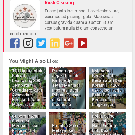
Rusli Cikoang
Fusce justo lacus, sagittis vel enim vitae,
euismod adipiscing ligula. Maecenas
cursus gravida quam a auctor. Etiam
vestibulum nulla id diam consectetur
condimentum.
You Might Also Like:
Walaupun
Sudah
TNI Hadir untuk
Purnatugas,
Kolaborasi
Rakyat,
Jejak Rumiah
Pemerintah
Launching 200
Kartoredjo
Kecamatan Dan
Jembatan
Tetap Menjadi
Koramil 1426-
Garuda Perkuat
Inspirasi Bagi
02/Polsel Kerja
Akses dan
Ribuan Polwan
Bakti Bersama
Kesejahteraan
di Seluruh
Bersihkan
Masyarakat
Indonesia
Lingkungan
Kabidpropam
Gubernur Andi
Polda Sulsel
Sudirman,
Sampaikan
Mengapresiasi
Kapolda Sulsel
Hasil Sidang
Program TNI
Melayat ke
Etik, Dua