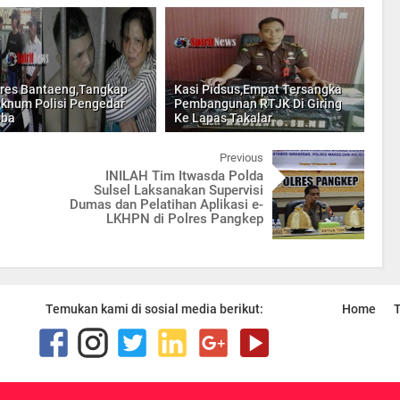
res Bantaeng,Tangkap
Kasi Pidsus,Empat Tersangka
 Oknum Polisi Pengedar
Pembangunan RTJK Di Giring
oba
Ke Lapas Takalar
Previous
INILAH Tim Itwasda Polda
Sulsel Laksanakan Supervisi
Dumas dan Pelatihan Aplikasi e-
LKHPN di Polres Pangkep
Temukan kami di sosial media berikut:
Home