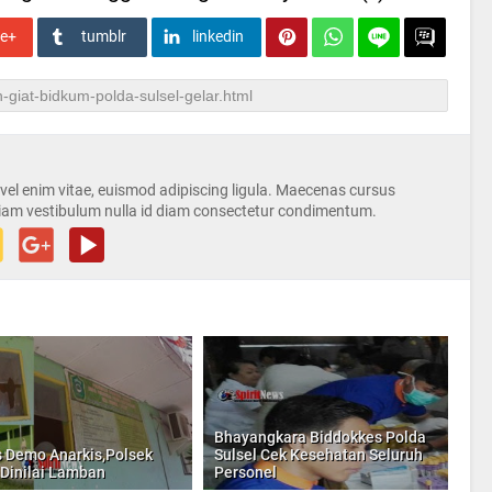
le+
tumblr
linkedin
s vel enim vitae, euismod adipiscing ligula. Maecenas cursus
iam vestibulum nulla id diam consectetur condimentum.
Bhayangkara Biddokkes Polda
 Demo Anarkis,Polsek
Sulsel Cek Kesehatan Seluruh
 Dinilai Lamban
Personel