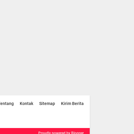
Tentang
Kontak
Sitemap
Kirim Berita
Proudly powered
by Blogger