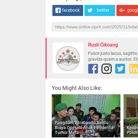
facebook
twitter
goog
Rusli Cikoang
Fusce justo lacus, sagitti
gravida quam a auctor. Et
You Might Also Like:
Pangdam Wirabuana,Bantu
Biaya Operasi Anak Penderita
Kasus
Tumor Mata
Polut