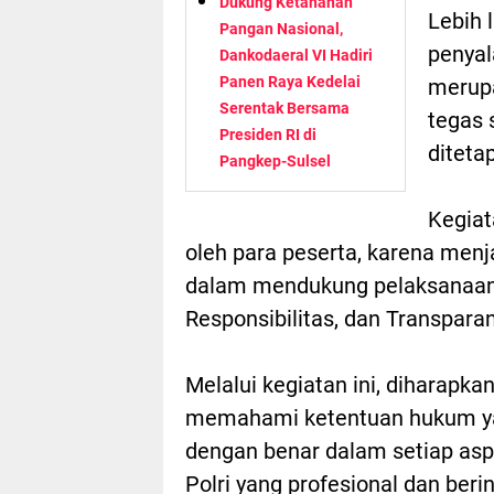
Dukung Ketahanan
Lebih 
Pangan Nasional,
penyal
Dankodaeral VI Hadiri
Panen Raya Kedelai
merupa
Serentak Bersama
tegas 
Presiden RI di
diteta
Pangkep-Sulsel
Kegiat
oleh para peserta, karena men
dalam mendukung pelaksanaan t
Responsibilitas, dan Transparan
Melalui kegiatan ini, diharapk
memahami ketentuan hukum y
dengan benar dalam setiap as
Polri yang profesional dan berin