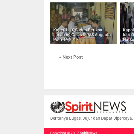
Kopertis IX,Sudah Periksa
Kapol
Ijasah 69 Casis SIPSS Anggota
Istri
Polri TA,2017
Nark
« Next Post
Beritanya Lugas, Jujur dan Dapat Dipercaya.
Copyright ©
2017
SpiritNews