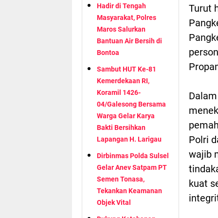
Hadir di Tengah
Turut 
Masyarakat, Polres
Pangke
Maros Salurkan
Pangke
Bantuan Air Bersih di
person
Bontoa
Propa
Sambut HUT Ke-81
Kemerdekaan RI,
Koramil 1426-
Dalam 
04/Galesong Bersama
meneka
Warga Gelar Karya
pemaha
Bakti Bersihkan
Polri 
Lapangan H. Larigau
wajib 
Dirbinmas Polda Sulsel
tindak
Gelar Anev Satpam PT
Semen Tonasa,
kuat se
Tekankan Keamanan
integri
Objek Vital