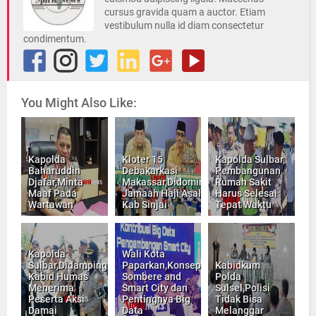
cursus gravida quam a auctor. Etiam
vestibulum nulla id diam consectetur
condimentum.
You Might Also Like:
Kapolda
Kloter 15
Kapolda Sulbar,
Baharuddin
Debakarkasi
Pembangunan
Djafar,Minta
Makassar,Didominasi
Rumah Sakit
Maaf Pada
Jamaah Haji Asal
Harus Selesai
Wartawan
Kab Sinjai
Tepat Waktu
Kapolda
Wali Kota
Sulbar,Didampingi
Paparkan,Konsep
Kabidkum
Kabid Humas
Sombere and
Polda
Menerima
Smart City dan
Sulsel,Polisi
Peserta Aksi
Pentingnya Big
Tidak Bisa
Damai
Data
Melanggar