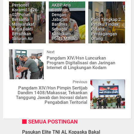
Selamat Buat
Personel
AKBP Aris
Koramil 1426-
Bachtiar,
02/Polsel
Dengan
Bersama
Jabatan
Polri Tangkap 2
Masyarakat
Barunya
Pelaku Tindak
Kerja Bakti
Sebagai
Pidana
Bersihkan
Kabidkum
Perdagangan
Saluran Air
Polda Maluku
Orang
Next
Pangdam XIV/Hsn Luncurkan
Program Digitalisasi dan Jaringan
Internet di Lingkungan Kodam
Previous
Pangdam XIV/Hsn Pimpin Sertijab
Dandim 1408/Makassar, Tekankan
Tanggung Jawab dan Inovasi dalam
Pengabdian Teritorial
SEMUA POSTINGAN
Pasukan Elite TNI AL Kopaska Bakal