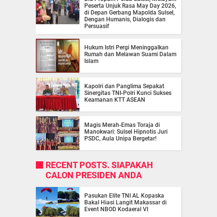
Peserta Unjuk Rasa May Day 2026,
di Depan Gerbang Mapolda Sulsel,
Dengan Humanis, Dialogis dan
Persuasif
Hukum Istri Pergi Meninggalkan
Rumah dan Melawan Suami Dalam
Islam
Kapolri dan Panglima Sepakat
Sinergitas TNI-Polri Kunci Sukses
Keamanan KTT ASEAN
Magis Merah-Emas Toraja di
Manokwari: Sulsel Hipnotis Juri
PSDC, Aula Unipa Bergetar!
RECENT POSTS. SIAPAKAH
CALON PRESIDEN ANDA
Pasukan Elite TNI AL Kopaska
Bakal Hiasi Langit Makassar di
Event NBOD Kodaeral VI