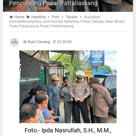
Pengunjung Pasar Pattallassang
Home
Headline
Polri
Takalar
Wujudkan
Kamseltibcarlantas, Unit Kamsel Satlantas Polres Takalar, Gelar Binluh
Pada Pengunjung Pasar Pattallassang
Rusli Cikoang
02:29:00
Foto.- Ipda Nasrullah, S.H., M.M.,