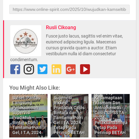
Rusli Cikoang
Fusce justo lacus, sagittis vel enim vitae,
euismod adipiscing ligula. Maecenas
cursus gravida quam a auctor. Etiam
vestibulum nulla id diam consectetur
condimentum.
Kabid Dokkes
You Might Also Like:
Polda Sulsel
Karo SDM Polda
Bersama Tim
Katim, Uji
Sulsel, Pantau
Supervisi
Kesamaptaan
Langsung
Rikkes
Jasmani Dan
Pelaksanaan
Pradiktuk Casis
Antropometri
Supervisi
Bintara dan
Casis SIPSS TA
Pradiktuk
Tamtama Polri
2024,
Bintara Dan
Gel I TA. 2024,
Pelaksanaannya
Pimpred
Tamtama Polri
Tetap Pada
Tetap Pada
SPIRITNEWS,
Gel, I T.A, 2024
Perinsip BETAH
Perinsip BETAH
Ucapkan