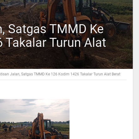
an, Satgas TMMD Ke
 Takalar Turun Alat
ntisan Jalan, Satgas TMMD Ke 126 Kodim 1426 Takalar Turun Alat Berat