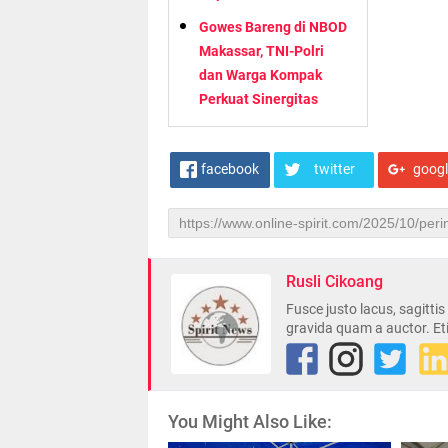
Gowes Bareng di NBOD
Makassar, TNI-Polri
dan Warga Kompak
Perkuat Sinergitas
facebook
twitter
goog
Rusli Cikoang
Fusce justo lacus, sagitti
gravida quam a auctor. Et
You Might Also Like: