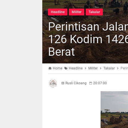
Headline
Militer
Takalar
Perintisan Jal
126 Kodim 1426
Berat
Home
Headline
Militer
Takalar
Peri
Rusli Cikoang
20:07:00