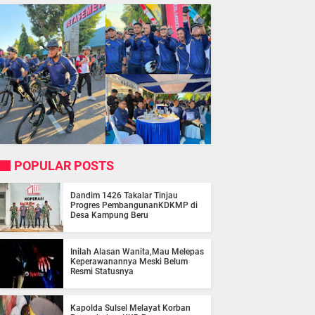
POPULAR POSTS
Dandim 1426 Takalar Tinjau
Progres PembangunanKDKMP di
Desa Kampung Beru
Inilah Alasan Wanita,Mau Melepas
Keperawanannya Meski Belum
Resmi Statusnya
Kapolda Sulsel Melayat Korban