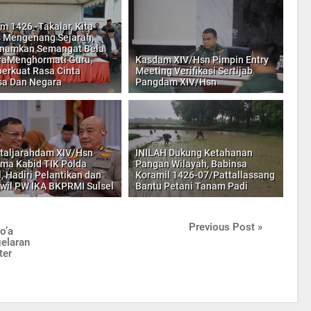
m 1426 -Takalar, Kita
 Mengenang Sejarah,
namkan Semangat Bela
aMenghormati Guru,
Kasdam XIV/Hsn Pimpin Entry
rkuat Rasa Cinta
Meeting Verifikasi Sertijab
a Dan Negara
Pangdam XIV/Hsn
taljarahdam XIV/Hsn
INILAH Dukung Ketahanan
ma Kabid TIK Polda
Pangan Wilayah, Babinsa
l, Hadiri Pelantikan dan
Koramil 1426-07/Pattallassang
wil PW IKA BKPRMI Sulsel
Bantu Petani Tanam Padi
Previous Post »
o’a
elaran
ter