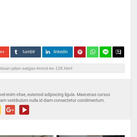
le+
tumblr
linkedin
s vel enim vitae, euismod adipiscing ligula. Maecenas cursus
iam vestibulum nulla id diam consectetur condimentum.