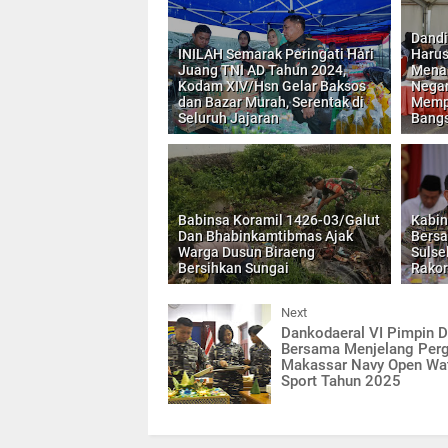
Dandi
INILAH Semarak Peringati Hari
Harus
Juang TNI AD Tahun 2024,
Mena
Kodam XIV/Hsn Gelar Baksos
Negar
dan Bazar Murah, Serentak di
Mempe
Seluruh Jajaran
Bangs
Babinsa Koramil 1426-03/Galut
Kabin
Dan Bhabinkamtibmas Ajak
Bersa
Warga Dusun Biraeng
Sulse
Bersihkan Sungai
Rakor
Next
Dankodaeral VI Pimpin D
Bersama Menjelang Perg
Makassar Navy Open Wa
Sport Tahun 2025