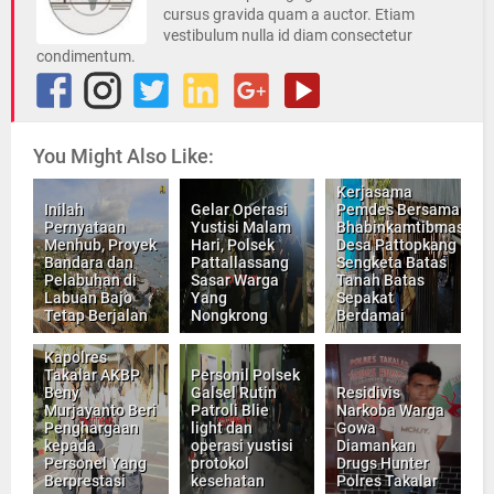
cursus gravida quam a auctor. Etiam
vestibulum nulla id diam consectetur
condimentum.
You Might Also Like:
Kerjasama
Inilah
Gelar Operasi
Pemdes Bersama
Pernyataan
Yustisi Malam
Bhabinkamtibmas
Menhub, Proyek
Hari, Polsek
Desa Pattopkang
Bandara dan
Pattallassang
Sengketa Batas
Pelabuhan di
Sasar Warga
Tanah Batas
Labuan Bajo
Yang
Sepakat
Tetap Berjalan
Nongkrong
Berdamai
Kapolres
Takalar AKBP
Personil Polsek
Beny
Galsel Rutin
Residivis
Murjayanto Beri
Patroli Blie
Narkoba Warga
Penghargaan
light dan
Gowa
kepada
operasi yustisi
Diamankan
Personel Yang
protokol
Drugs Hunter
Berprestasi
kesehatan
Polres Takalar