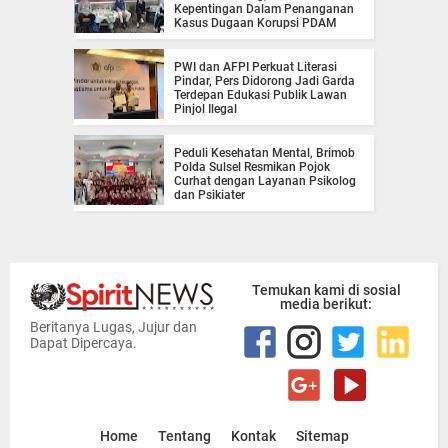
Kepentingan Dalam Penanganan
Kasus Dugaan Korupsi PDAM
PWI dan AFPI Perkuat Literasi
Pindar, Pers Didorong Jadi Garda
Terdepan Edukasi Publik Lawan
Pinjol Ilegal
Peduli Kesehatan Mental, Brimob
Polda Sulsel Resmikan Pojok
Curhat dengan Layanan Psikolog
dan Psikiater
Temukan kami di sosial
media berikut:
Beritanya Lugas, Jujur dan
Dapat Dipercaya.
Home
Tentang
Kontak
Sitemap