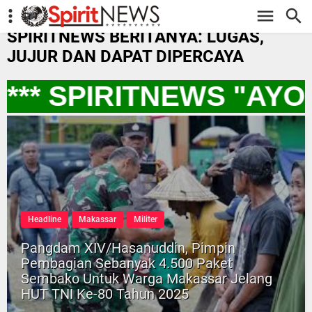
-->
SPIRITNEWS BERITANYA: LUGAS,
JUJUR DAN DAPAT DIPERCAYA
** SPIRITNEWS "AYO
Headline
Makassar
Militer
Pangdam XIV/Hasanuddin, Pimpin
Pembagian Sebanyak 4.500 Paket
Sembako Untuk Warga Makassar Jelang
HUT TNI Ke-80 Tahun 2025