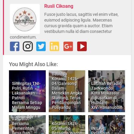
Rusli Cikoang
Fusce justo lacus, sagittis vel enim vitae,
euismod adipiscing ligula. Maecenas
cursus gravida quam a auctor. Etiam
vestibulum nulla id diam consectetur
condimentum.
You Might Also Like:
Babinsa
Koramil 1426-
Sinergitas TNI-
04/Galesong
Latihan Beladiri
Polri, Rutin
Dalam
Taekwondo
Laksanakan
Menekan Angka
Kota Makassar
Patroli
Stunting, Terus
dipusatkan di
Bersama Setiap
Pendampingan
Hubdam
Malam Minggu
Posyandu
XIV/Hasanuddin
Babinsa
Koramil 1426-
03/Galut
Bersama
Koramil 1426-
Pemerintah
05/Marbo
INILAH,
Desa Dan
Bersama Warga
Pelatihan