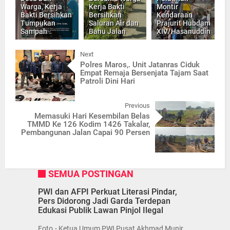
Warga, Kerja
Kerja Bakti
Montir
Bakti Bersihkan
Bersihkan
Kendaraan
Tumpukan
Saluran Air dan
Prajurit Hubdam
Sampah
Bahu Jalan
XIV/Hasanuddin
Next
Polres Maros,. Unit Jatanras Ciduk
Empat Remaja Bersenjata Tajam Saat
Patroli Dini Hari
Previous
Memasuki Hari Kesembilan Belas
TMMD Ke 126 Kodim 1426 Takalar,
Pembangunan Jalan Capai 90 Persen
SEMUA POSTINGAN
PWI dan AFPI Perkuat Literasi Pindar,
Pers Didorong Jadi Garda Terdepan
Edukasi Publik Lawan Pinjol Ilegal
Foto.- Ketua Umum PWI Pusat Akhmad Munir