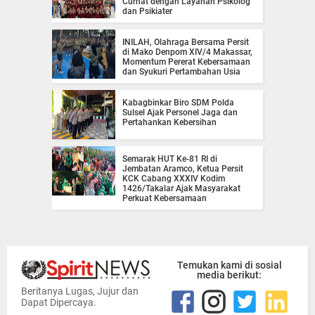
Curhat dengan Layanan Psikolog
dan Psikiater
INILAH, Olahraga Bersama Persit
di Mako Denpom XIV/4 Makassar,
Momentum Pererat Kebersamaan
dan Syukuri Pertambahan Usia
Kabagbinkar Biro SDM Polda
Sulsel Ajak Personel Jaga dan
Pertahankan Kebersihan
Semarak HUT Ke-81 RI di
Jembatan Aramco, Ketua Persit
KCK Cabang XXXIV Kodim
1426/Takalar Ajak Masyarakat
Perkuat Kebersamaan
Temukan kami di sosial
media berikut:
Beritanya Lugas, Jujur dan
Dapat Dipercaya.