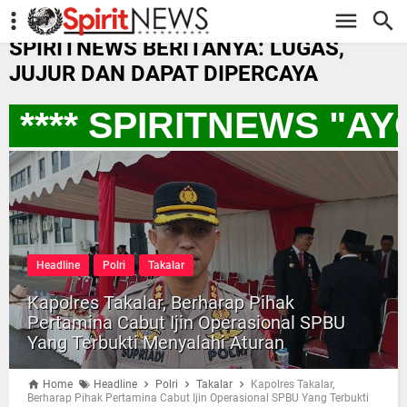
-->
SPIRITNEWS BERITANYA: LUGAS,
JUJUR DAN DAPAT DIPERCAYA
**** SPIRITNEWS "A
Headline
Polri
Takalar
Kapolres Takalar, Berharap Pihak
Pertamina Cabut Ijin Operasional SPBU
Yang Terbukti Menyalahi Aturan
Home
Headline
Polri
Takalar
Kapolres Takalar,
Berharap Pihak Pertamina Cabut Ijin Operasional SPBU Yang Terbukti