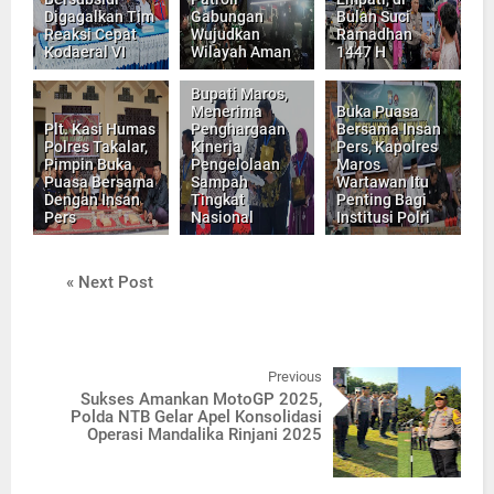
Digagalkan Tim
Gabungan
Bulan Suci
Reaksi Cepat
Wujudkan
Ramadhan
Kodaeral VI
Wilayah Aman
1447 H
Bupati Maros,
Menerima
Buka Puasa
Plt. Kasi Humas
Penghargaan
Bersama Insan
Polres Takalar,
Kinerja
Pers, Kapolres
Pimpin Buka
Pengelolaan
Maros
Puasa Bersama
Sampah
Wartawan Itu
Dengan Insan
Tingkat
Penting Bagi
Pers
Nasional
Institusi Polri
« Next Post
Previous
Sukses Amankan MotoGP 2025,
Polda NTB Gelar Apel Konsolidasi
Operasi Mandalika Rinjani 2025