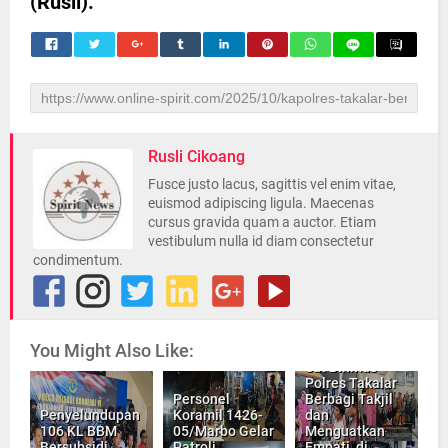
(Rusli).
Rusli Cikoang
Fusce justo lacus, sagittis vel enim vitae,
euismod adipiscing ligula. Maecenas
cursus gravida quam a auctor. Etiam
vestibulum nulla id diam consectetur
condimentum.
You Might Also Like:
Sat Binmas
Polres Takalar
Personel
Berbagi Takjil
Penyelundupan
Koramil 1426-
dan
106 KL BBM
05/Marbo Gelar
Menguatkan
Bersubsidi
Patroli
Empati, di