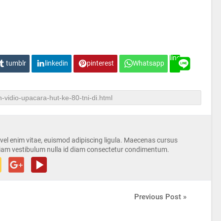
line
tumblr
linkedin
pinterest
Whatsapp
s vel enim vitae, euismod adipiscing ligula. Maecenas cursus
iam vestibulum nulla id diam consectetur condimentum.
Previous Post »