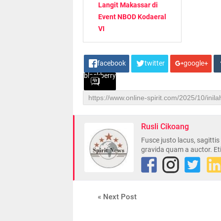
Langit Makassar di
Event NBOD Kodaeral
VI
facebook
twitter
google+
blackberry
Rusli Cikoang
Fusce justo lacus, sagitti
gravida quam a auctor. Et
« Next Post