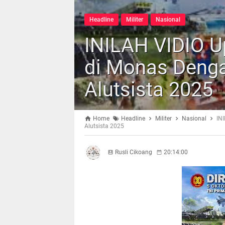
Headline
Militer
Nasional
INILAH VIDIO U
di Monas Denga
Alutsista 2025
Home
Headline
Militer
Nasional
IN
Alutsista 2025
Rusli Cikoang
20:14:00