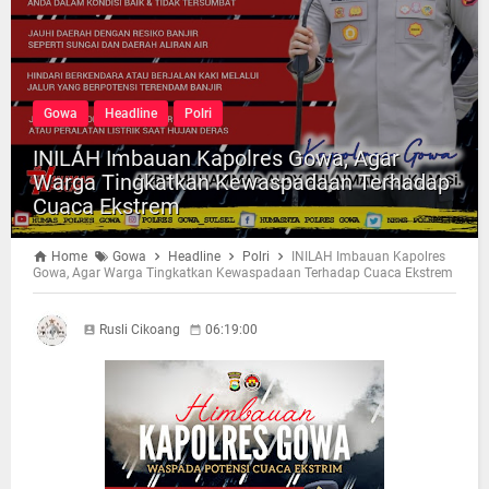
Gowa
Headline
Polri
INILAH Imbauan Kapolres Gowa, Agar
Warga Tingkatkan Kewaspadaan Terhadap
Cuaca Ekstrem
Home
Gowa
Headline
Polri
INILAH Imbauan Kapolres
Gowa, Agar Warga Tingkatkan Kewaspadaan Terhadap Cuaca Ekstrem
Rusli Cikoang
06:19:00