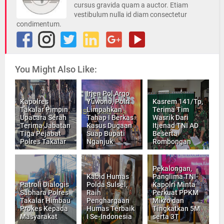
cursus gravida quam a auctor. Etiam
vestibulum nulla id diam consectetur
condimentum.
You Might Also Like:
Irjen Pol Argo
Kapolres
Yuwono, Polri
Kasrem 141/Tp,
Takalar Pimpin
Limpahkan
Terima Tim
Upacara Serah
Tahap I Berkas
Wasrik Dari
Terima Jabatan
Kasus Dugaan
Itjenad TNI AD
Tiga Pejabat
Suap Bupati
Beserta
Polres Takalar
Nganjuk
Rombongan
Pekalongan,
Kabid Humas
Panglima TNI-
Patroli Dialogis
Polda Sulsel,
Kapolri Minta
Sabhara Polres
Raih
Perkuat PPKM
Takalar Himbau
Penghargaan
Mikro dan
Prokes Kepada
Humas Terbaik
Tingkatkan 5M
Masyarakat
I Se-Indonesia
serta 3T