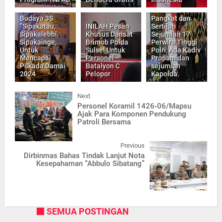
Sepakat
Kapolri, Pimpin
Utamakan
Kenaikan
Budaya 3S
Pangkat dan
"Sipakatau,
INILAH Pesan
Sertijab
Sipakalebbi,
Khusus Dansat
Sejumlah 17
Sipakainge,
Brimob Polda
Perwira Tinggi
Untuk
Sulsel Untuk
Polri, Ada Kadiv
Mencapai
Personel
Propam dan
Pilkada Damai
Batalyon C
sejumlah
2024
Pelopor
Kapolda.
Next
Personel Koramil 1426-06/Mapsu
Ajak Para Komponen Pendukung
Patroli Bersama
Previous
Dirbinmas Bahas Tindak Lanjut Nota
Kesepahaman “Abbulo Sibatang”
SEMUA POSTINGAN