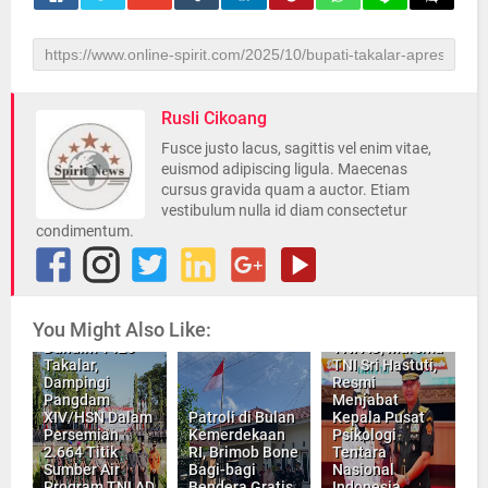
Rusli Cikoang
Fusce justo lacus, sagittis vel enim vitae,
euismod adipiscing ligula. Maecenas
cursus gravida quam a auctor. Etiam
vestibulum nulla id diam consectetur
condimentum.
You Might Also Like:
INILAH Srikandi
Dandim 1426
TNI AU, Marsma
Takalar,
TNI Sri Hastuti,
Dampingi
Resmi
Pangdam
Menjabat
XIV/HSN Dalam
Patroli di Bulan
Kepala Pusat
Persemian
Kemerdekaan
Psikologi
Kapolrestabes
2.664 Titik
RI, Brimob Bone
Tentara
Makassar dan
Sumber Air
Bagi-bagi
Nasional
PWI Sulsel
Program TNI AD
Bendera Gratis
Indonesia