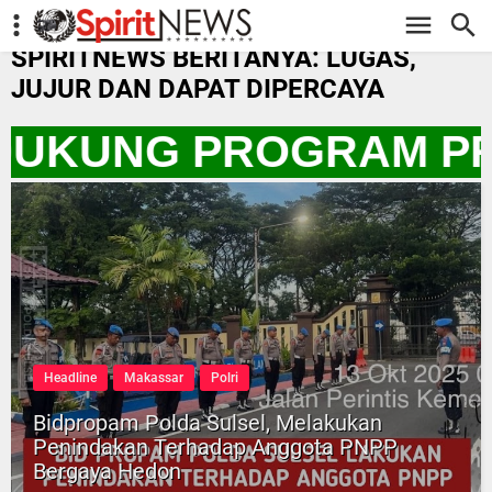
-->
SPIRITNEWS BERITANYA: LUGAS,
JUJUR DAN DAPAT DIPERCAYA
 DUKUNG PROGRAM PR
Headline
Makassar
Polri
Bidpropam Polda Sulsel, Melakukan
Penindakan Terhadap Anggota PNPP
Bergaya Hedon