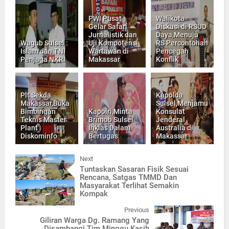
PWI Pusat
Walikota
Gelar Safari
Diskusi di RSUD
Jurnalistik dan
Daya,Menuju
Wagub Sulsel :
Uji Kompotensi
RS Percontohan
Islam dan TNI
Wartawan di
Pencegah
Penjaga NKRI
Makassar
Konflik
Plt Sekda
Kapolda
Makassar,Buka
Sulsel,Menjamu
Bimbingan
Kapolri,Minta
Konsulat
Teknis Master
Brimob Sulsel
Jenderal
Plant
Ihklas Dalam
Australia di
Diskominfo
Bertugas
Makassar
Next
Tuntaskan Sasaran Fisik Sesuai
Rencana, Satgas TMMD Dan
Masyarakat Terlihat Semakin
Kompak
Previous
Giliran Warga Dg. Ramang Yang
Disambangi Tim Minggu Kasih