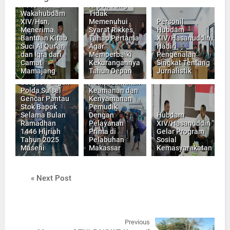
1446- H,
Akpol, Yang
Wakahubdam
Tidak
XIV/Hsn,
Memenuhui
Personil
Menerima
Syarat Rikkes
Hubdam
Bantuan Kitab
Tahap Pertama
XIV/Hasanuddin,
Suci Al Qur'an
Agar
Hadiri
dan Iqra dari
Memperbaiki
Pengenalan
Camat
Kekurangannya
Singkat Tentang
Mamajang
Tahun Depan
Jurnalistik
INILAH Giat
Satgas Pangan
Polri, Utamakan
Polda Sulsel
Keamanan dan
Gencar Pantau
Kenyamanan
Stok Bapok
Pemudik
Selama Bulan
Dengan
Hubdam
Ramadhan
Pelayanan
XIV/Hasanuddin
1446 Hijriah
Prima di
Gelar Program
Tahun 2025
Pelabuhan
Sosial
Masehi
Makassar
Kemasyarakatan
« Next Post
Previous