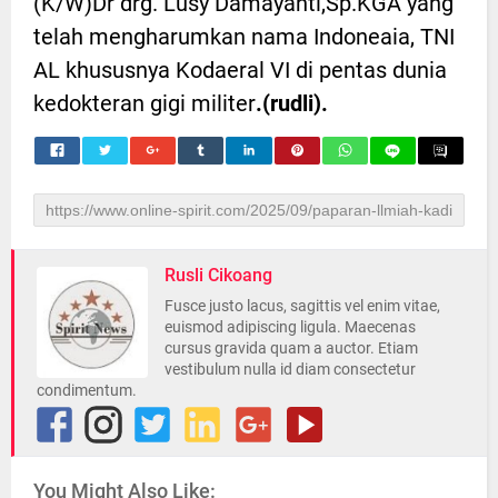
(K/W)Dr drg. Lusy Damayanti,Sp.KGA yang
telah mengharumkan nama Indoneaia, TNI
AL khususnya Kodaeral VI di pentas dunia
kedokteran gigi militer
.(rudli).
Rusli Cikoang
Fusce justo lacus, sagittis vel enim vitae,
euismod adipiscing ligula. Maecenas
cursus gravida quam a auctor. Etiam
vestibulum nulla id diam consectetur
condimentum.
Biro SDM Polda
Sulsel,
Sediakan Tim
Safari
Konseling
You Might Also Like:
Ramadhan
Untuk Catar (i)