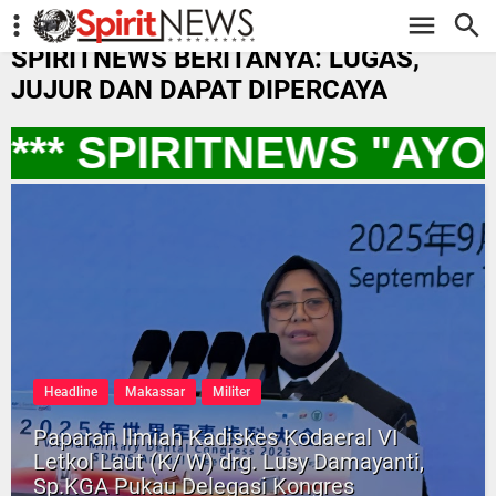
-->
SPIRITNEWS BERITANYA: LUGAS,
JUJUR DAN DAPAT DIPERCAYA
** SPIRITNEWS "AYO
Headline
Makassar
Militer
Paparan llmiah Kadiskes Kodaeral VI
Letkol Laut (K/ W) drg. Lusy Damayanti,
Sp.KGA Pukau Delegasi Kongres